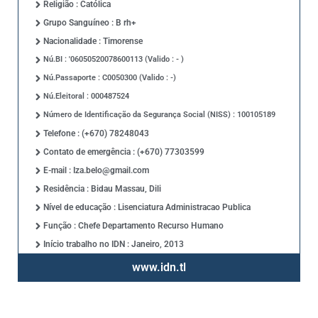
Religião : Católica
Grupo Sanguíneo : B rh+
Nacionalidade : Timorense
Nú.BI : '06050520078600113 (Valido : - )
Nú.Passaporte : C0050300 (Valido : -)
Nú.Eleitoral : 000487524
Número de Identificação da Segurança Social (NISS) : 100105189
Telefone : (+670) 78248043
Contato de emergência : (+670) 77303599
E-mail : Iza.belo@gmail.com
Residência : Bidau Massau, Dili
Nível de educação : Lisenciatura Administracao Publica
Função : Chefe Departamento Recurso Humano
Início trabalho no IDN : Janeiro, 2013
www.idn.tl