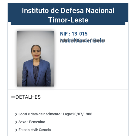
Instituto de Defesa Nacional
Timor-Leste
NIF : 13-015
Isabel Xavier Belo
Administracao e financas
DETALHES
Local e data de nacimento : Laga/20/07/1986
Sexo : Femenino
Estado civil: Casada