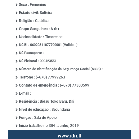
Sexo : Femenino
Estado civil: Solteira
Religião : Católica
Grupo Sanguíneo : A rh+
Nacionalidade : Timorense
Nú.BI : 06020311077700001 (Valido : )
Nú.Passaporte :
Nú.Eleitoral : 000423551
Número de Identificação da Segurança Social (NISS) :
Telefone : (+670) 77999263
Contato de emergência : (+670) 77303599
E-mail :
Residência : Bidau Toko Baru, Dili
Nível de educação : Secundaria
Função : Sala de Apoio
Início trabalho no IDN : Junho, 2019
www.idn.tl