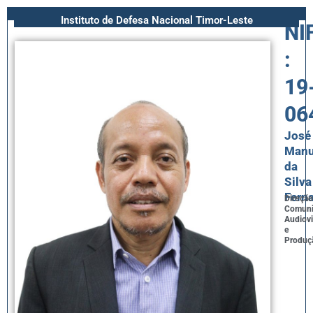
Instituto de Defesa Nacional Timor-Leste
NI
:
19
06
José
Manu
da
Silva
Fern
Direção
Comuni
Audiovi
e
Produç