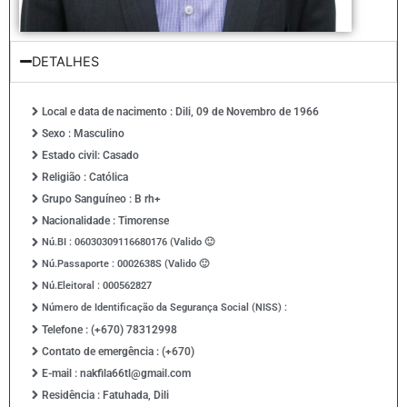
DETALHES
Local e data de nacimento : Dili, 09 de Novembro de 1966
Sexo : Masculino
Estado civil: Casado
Religião : Católica
Grupo Sanguíneo : B rh+
Nacionalidade : Timorense
Nú.BI : 06030309116680176 (Valido 🙂
Nú.Passaporte : 0002638S (Valido 🙂
Nú.Eleitoral : 000562827
Número de Identificação da Segurança Social (NISS) :
Telefone : (+670) 78312998
Contato de emergência : (+670)
E-mail : nakfila66tl@gmail.com
Residência : Fatuhada, Dili