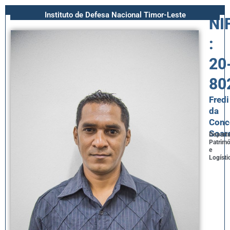
Instituto de Defesa Nacional Timor-Leste
NI
:
20
80
Fredi
da
Conc
Soar
Depart
Patrim
e
Logísti