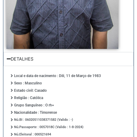
DETALHES
Local e data de nacimento : Dili, 11 de Março de 1983
Sexo : Masculino
Estado civil: Casado
Religião : Católica
Grupo Sanguíneo : O rh+
Nacionalidade : Timorense
Nú.BI : 06020511038371582 (Valido : -)
Nú.Passaporte : 0057018C (Valido : 1-8-2024)
Nú.Eleitoral : 000521694