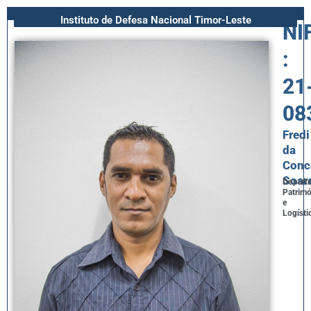
Instituto de Defesa Nacional Timor-Leste
NI
:
21
08
Fredi
da
Conc
Soar
Depart
Patrim
e
Logísti