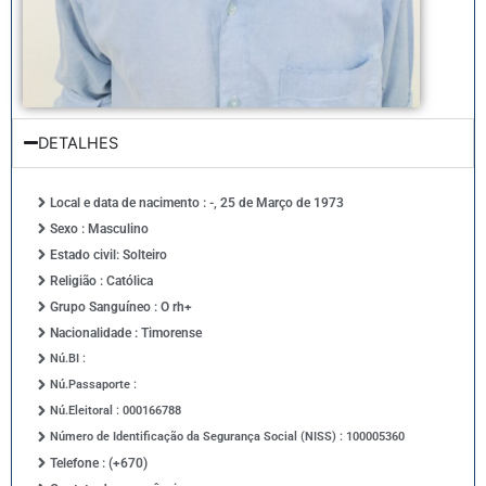
DETALHES
Local e data de nacimento : -, 25 de Março de 1973
Sexo : Masculino
Estado civil: Solteiro
Religião : Católica
Grupo Sanguíneo : O rh+
Nacionalidade : Timorense
Nú.BI :
Nú.Passaporte :
Nú.Eleitoral : 000166788
Número de Identificação da Segurança Social (NISS) : 100005360
Telefone : (+670)