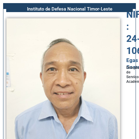
Instituto de Defesa Nacional Timor-Leste
NI
:
24
10
Egas
Soar
Direção
de
Serviço
Académ