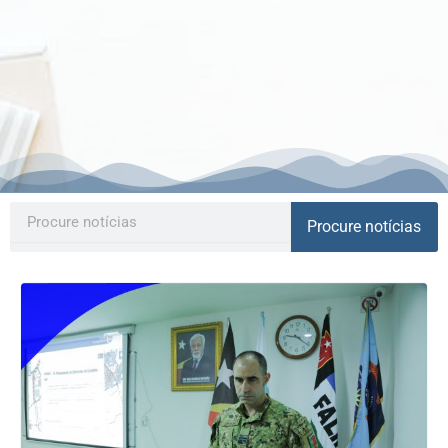
Search
Procure notícias
Page
Page
Page
Page
Page
Page
Page