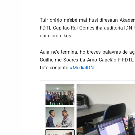
Tuir orário ne’ebé mai husi diresaun Akade
FDTL Capitão Rui Gomes iha auditoria IDN Pa
ohin loron ikus.
Aula ne’e termina, ho breves palavras de ag
Guilherme Soares ba Amo Capelão F-FDTL
foto conjunto.
#MediaIDN