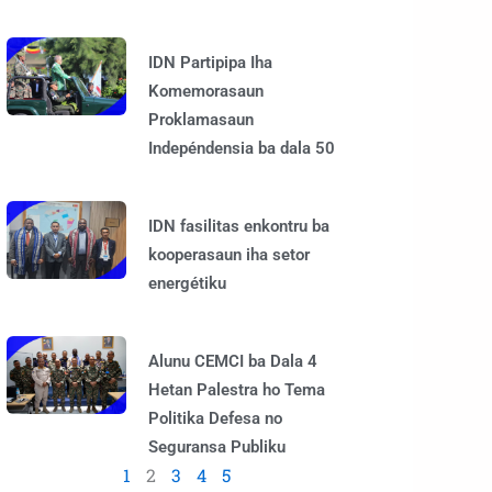
IDN Partipipa Iha
Komemorasaun
Proklamasaun
Indepéndensia ba dala 50
IDN fasilitas enkontru ba
kooperasaun iha setor
energétiku
Alunu CEMCI ba Dala 4
Hetan Palestra ho Tema
Politika Defesa no
Seguransa Publiku
1
2
3
4
5