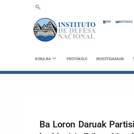
Skip
to
content
PDF
NOTISIAS
KONA-BA
PROTOKOLU
INVESTIGASAUN
Ba Loron Daruak Parti