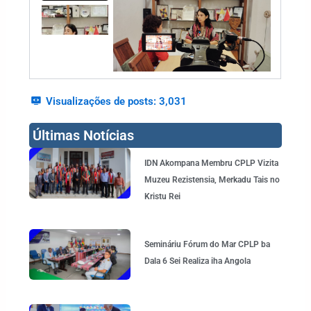
Visualizações de posts:
3,031
Últimas Notícias
Page
Page
Page
Page
Page
IDN Akompana Membru CPLP Vizita
Muzeu Rezistensia, Merkadu Tais no
Kristu Rei
Semináriu Fórum do Mar CPLP ba
Dala 6 Sei Realiza iha Angola