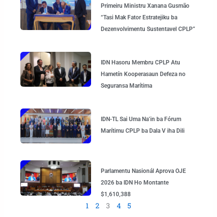
Primeiru Ministru Xanana Gusmão
“Tasi Mak Fator Estratejiku ba
Dezenvolvimentu Sustentavel CPLP”
IDN Hasoru Membru CPLP Atu
Hametín Kooperasaun Defeza no
Seguransa Marítima
IDN-TL Sai Uma Na’in ba Fórum
Marítimu CPLP ba Dala V iha Dili
Parlamentu Nasionál Aprova OJE
2026 ba IDN Ho Montante
$1,610,388
1
2
3
4
5