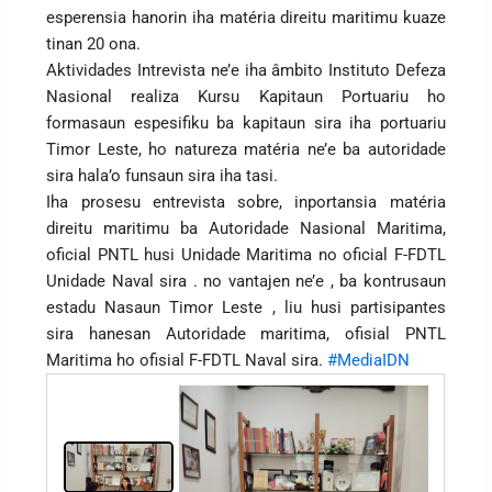
esperensia hanorin iha matéria direitu maritimu kuaze
tinan 20 ona.
Aktividades Intrevista ne’e iha âmbito Instituto Defeza
Nasional realiza Kursu Kapitaun Portuariu ho
formasaun espesifiku ba kapitaun sira iha portuariu
Timor Leste, ho natureza matéria ne’e ba autoridade
sira hala’o funsaun sira iha tasi.
Iha prosesu entrevista sobre, inportansia matéria
direitu maritimu ba Autoridade Nasional Maritima,
oficial PNTL husi Unidade Maritima no oficial F-FDTL
Unidade Naval sira . no vantajen ne’e , ba kontrusaun
estadu Nasaun Timor Leste , liu husi partisipantes
sira hanesan Autoridade maritima, ofisial PNTL
Maritima ho ofisial F-FDTL Naval sira.
#MediaIDN