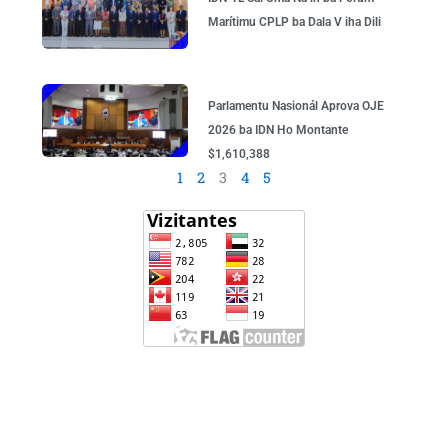
Marítimu CPLP ba Dala V iha Dili
Parlamentu Nasionál Aprova OJE
2026 ba IDN Ho Montante
$1,610,388
1
2
3
4
5