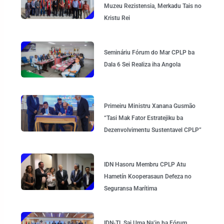
Muzeu Rezistensia, Merkadu Tais no
Kristu Rei
Semináriu Fórum do Mar CPLP ba
Dala 6 Sei Realiza iha Angola
Primeiru Ministru Xanana Gusmão
“Tasi Mak Fator Estratejiku ba
Dezenvolvimentu Sustentavel CPLP”
IDN Hasoru Membru CPLP Atu
Hametín Kooperasaun Defeza no
Seguransa Marítima
IDN-TL Sai Uma Na’in ba Fórum