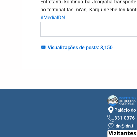
Entretantu kontinua ba Jeografia transporte
no terminál tasi ni’an, Kargu ne’ebé lori kont
#MediaIDN
Visualizações de posts:
3,150
Palácio do
331 0376
idn@idn.tl