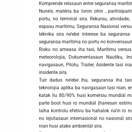
Komprende relasaun entre seguransa marítim
Nune’e, matéria ba loron ohin , paritisipa
portu, no terminál sira. Rekursu, atividad
espasu marítimu, Seguransa Nasional vers
téknika sira ne’ebé interese ba seguransa
seguransa marítima no portu no konvensaun 
Risku no ameasa iha tasi, Marítimu versus
meteorolojia, Dokumentasaun Nautiku, Ins
navigasaun, Pilotu, Trailer, Asidente tasi n
insidente sira.
Tuir dadus ne’ebe iha, seguransa iha tas
teknolojia aplika ba navigasaun tasi nian, e
katak liu 80/90% husi komérsiu mundiál ma
parte boot husi ro mundiál (hanesan estim
laiha kontrolu efetivu ba hahalok na’in ro 
no lejizlasaun internasionál no nasionál s
nian husi atake ambientál sira.