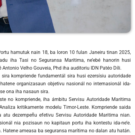
 Portu hamutuk nain 18, ba loron 10 fulan Janeiru tinan 2025,
adu iha Tasi no Seguransa Maritima, ne’ebé hanorin husi
 Antonio Velho Gouveia, Phd iha auditoriu IDN Patéo Díli.
es sira kompriende fundamentál sira husi ezersísiu autoridade
a hatene organizasaun objetivu nasionál no internasionál ida-
se ona iha nasaun sira.
ste no kompriende, iha ámbitu Servisu Autoridade Maritima
 Analiza kritikamente modelu Timor-Leste. Kompriende saida
ku atu dezempeñu efetivu Servisu Autoridade Maritima nian.
onál nia pozisaun no kapitaun portu iha kontestu ida-ne’e.
n. Hatene ameasa ba seguransa marítima no dalan atu hatán.