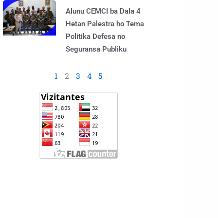
Alunu CEMCI ba Dala 4
Hetan Palestra ho Tema
Politika Defesa no
Seguransa Publiku
1
2
3
4
5