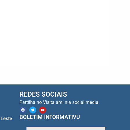
REDES SOCIAIS
Partilha no Visita ami nia social media
F
T
Y
a
w
o
c
i
u
BOLETIM INFORMATIVU
-Leste
e
t
t
b
t
u
o
e
b
o
r
e