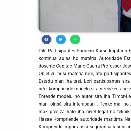
Díli- Partisipantes Primeiru Kursu kapitaun
kontinua aulas ho matéria Autoridade Est
dosente Capitao Mar e Guerra Professor José
Objetivu husi matéria ne’e, atu partisipant
Estadu nian iha tasi. Lori partisipantes sir
ne’e. kompriende modelu sira ne’ebé estabele
Entende modelu no autór sira iha Timor-Le
nian, oinsá sira interasaun . Tenke mai ho
mak presiza halo iha nivel legál no tékni
Hasae Kompriende autoridade marítima Nasi
Komprende importánsia seguransa tasi ni’a