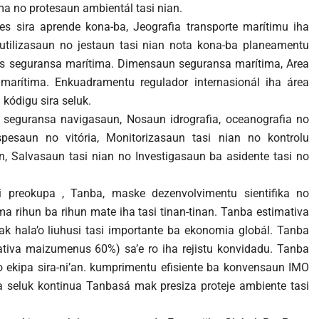
a no protesaun ambientál tasi nian.
ntes sira aprende kona-ba, Jeografia transporte marítimu iha
e, utilizasaun no jestaun tasi nian nota kona-ba planeamentu
us seguransa marítima. Dimensaun seguransa marítima, Area
 marítima. Enkuadramentu regulador internasionál iha área
kódigu sira seluk.
 seguransa navigasaun, Nosaun idrografia, oceanografia no
pesaun no vitória, Monitorizasaun tasi nian no kontrolu
ian, Salvasaun tasi nian no Investigasaun ba asidente tasi no
i preokupa , Tanba, maske dezenvolvimentu sientifika no
ma rihun ba rihun mate iha tasi tinan-tinan. Tanba estimativa
k hala’o liuhusi tasi importante ba ekonomia globál. Tanba
ativa maizumenus 60%) sa’e ro iha rejistu konvidadu. Tanba
no ekipa sira-ni’an. kumprimentu efisiente ba konvensaun IMO
ira seluk kontinua Tanbasá mak presiza proteje ambiente tasi