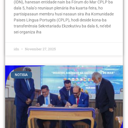
(IDN), hanesan entidade nain ba Fórum do Mar CPLP ba
dala 5, hala’o reuniaun plenária iha kuarta-feira, ho
partisipasaun membru husi nasaun sira iha Komunidade
Paises Língua Portugés (CPLP), hodi deside kona-ba
transferénsia Sekretariadu Ekzekutivu ba dala 6, ne’ebé
sei organiza iha
idn
November 27, 2025
NOTISIA