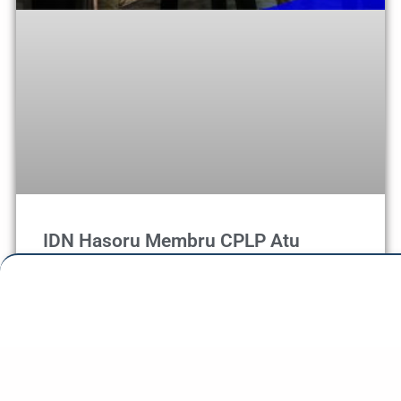
IDN Hasoru Membru CPLP Atu
Hametín Kooperasaun Defeza no
Seguransa Marítima
Díli, 24 Novembru 2025 — Institutu Defeza Nasionál
(IDN) hala’o atividade hasoru malu ho membru sira husi
Komunidade Países de Língua Portuguesa (CPLP) iha
loron Segunda-feira iha Hotel Timor, bainhira delegasaun