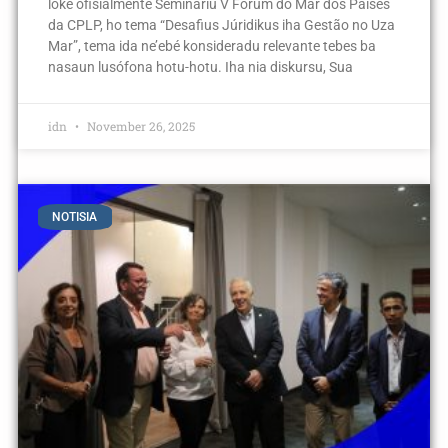
loke ofisiálmente Semináriu V Fórum do Mar dos Países
da CPLP, ho tema “Desafius Júridikus iha Gestão no Uza
Mar”, tema ida ne’ebé konsideradu relevante tebes ba
nasaun lusófona hotu-hotu. Iha nia diskursu, Sua
idn
November 26, 2025
NOTISIA