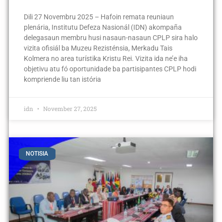
Dili 27 Novembru 2025 – Hafoin remata reuniaun
plenária, Institutu Defeza Nasionál (IDN) akompaña
delegasaun membru husi nasaun-nasaun CPLP sira halo
vizita ofisiál ba Muzeu Rezisténsia, Merkadu Tais
Kolmera no area turístika Kristu Rei. Vizita ida ne’e iha
objetivu atu fó oportunidade ba partisipantes CPLP hodi
kompriende liu tan istória
idn
November 27, 2025
NOTISIA