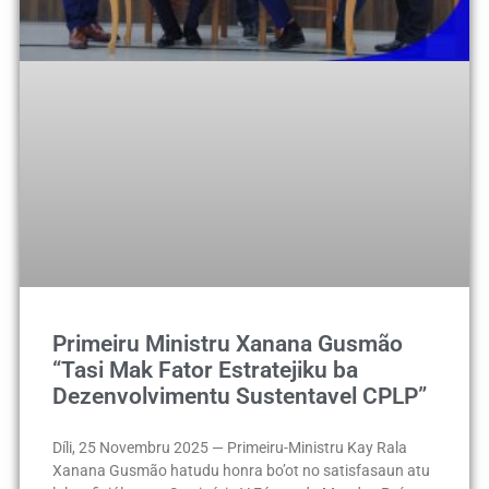
Primeiru Ministru Xanana Gusmão
“Tasi Mak Fator Estratejiku ba
Dezenvolvimentu Sustentavel CPLP”
Díli, 25 Novembru 2025 — Primeiru-Ministru Kay Rala
Xanana Gusmão hatudu honra bo’ot no satisfasaun atu