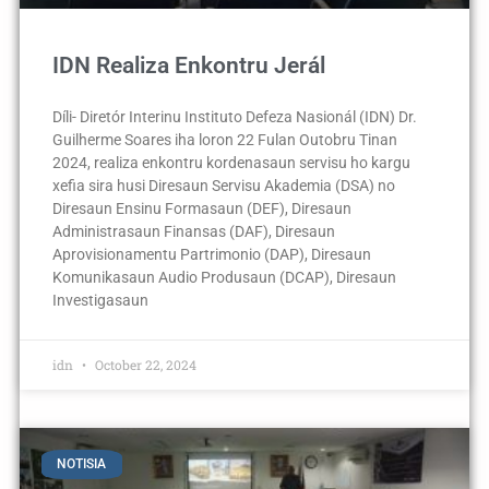
IDN Realiza Enkontru Jerál
Díli- Diretór Interinu Instituto Defeza Nasionál (IDN) Dr.
Guilherme Soares iha loron 22 Fulan Outobru Tinan
2024, realiza enkontru kordenasaun servisu ho kargu
xefia sira husi Diresaun Servisu Akademia (DSA) no
Diresaun Ensinu Formasaun (DEF), Diresaun
Administrasaun Finansas (DAF), Diresaun
Aprovisionamentu Partrimonio (DAP), Diresaun
Komunikasaun Audio Produsaun (DCAP), Diresaun
Investigasaun
idn
October 22, 2024
NOTISIA