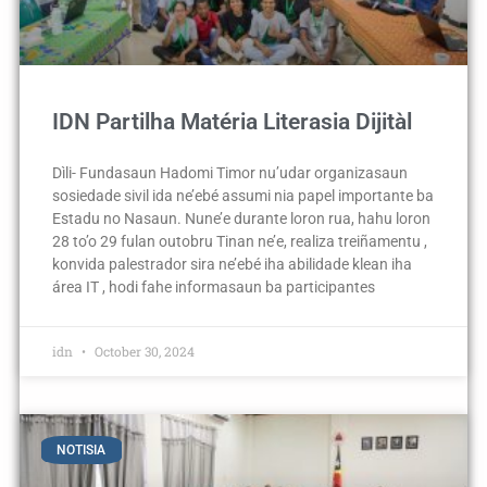
IDN Partilha Matéria Literasia Dijitàl
Dìli- Fundasaun Hadomi Timor nu’udar organizasaun
sosiedade sivil ida ne’ebé assumi nia papel importante ba
Estadu no Nasaun. Nune’e durante loron rua, hahu loron
28 to’o 29 fulan outobru Tinan ne’e, realiza treiñamentu ,
konvida palestrador sira ne’ebé iha abilidade klean iha
área IT , hodi fahe informasaun ba participantes
idn
October 30, 2024
NOTISIA