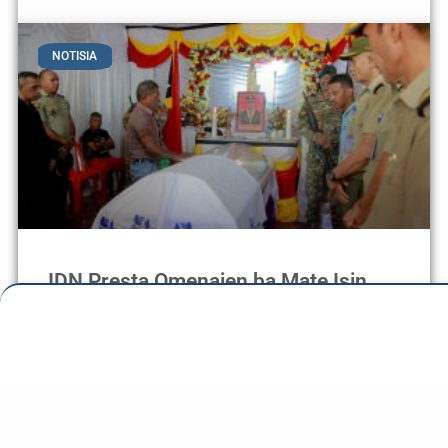
NOTISIA
IDN Presta Omenajen ba Mate Isin
Saudozu Coronel Mau Kalo
Díli- Familia bo’ot Institutu Defeza Nasional (IDN) iha
loron 18 fulan Outobru tinan 2024, presta omenajen ikus
ba mate isin saudozu Coronel António Soares da Silva”
Mau kalo “ , hodi hato’o sentidu profunda kondolénsia ba
família enlutada iha nia rezidensia Quintal bo’ot Díli.