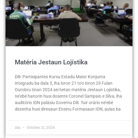
Matéria Jestaun Lojístika
Díli- Partisipantes Kursu Estadu Maior Konjunta
Integradu ba dala 3, iha loron 21 to’o loron 29 Fulan
Outobru tinan 2024 sei hetan matéria Jestaun Lojístika,
ne’ebé hanorin husi dosente Coronel Sampaio e Silva, iha
auditório IDN palásiu Governu Díli. Tuir orário ne’ebé
dezenha husi diresaun Ensinu Formasaun IDN, aulas ba
idn
October 21, 2024