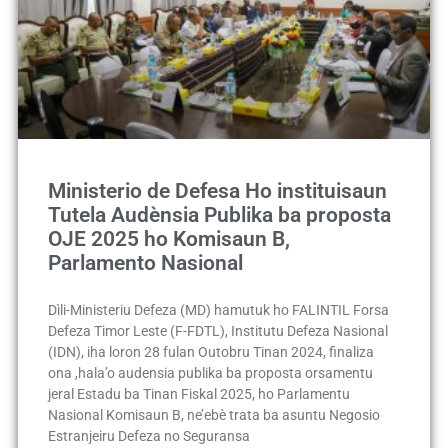
Ministerio de Defesa Ho instituisaun
Tutela Audènsia Publika ba proposta
OJE 2025 ho Komisaun B,
Parlamento Nasional
Dìli-Ministeriu Defeza (MD) hamutuk ho FALINTIL Forsa
Defeza Timor Leste (F-FDTL), Institutu Defeza Nasional
(IDN), iha loron 28 fulan Outobru Tinan 2024, finaliza
ona ,hala’o audensia publika ba proposta orsamentu
jeral Estadu ba Tinan Fiskal 2025, ho Parlamentu
Nasional Komisaun B, ne’ebè trata ba asuntu Negosio
Estranjeiru Defeza no Seguransa