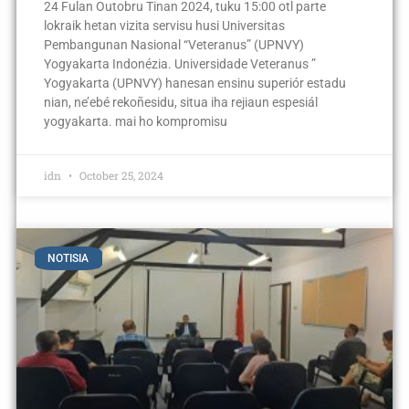
24 Fulan Outobru Tinan 2024, tuku 15:00 otl parte
lokraik hetan vizita servisu husi Universitas
Pembangunan Nasional “Veteranus” (UPNVY)
Yogyakarta Indonézia. Universidade Veteranus ”
Yogyakarta (UPNVY) hanesan ensinu superiór estadu
nian, ne’ebé rekoñesidu, situa iha rejiaun espesiál
yogyakarta. mai ho kompromisu
idn
October 25, 2024
NOTISIA