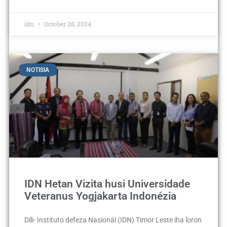
idn
October 28, 2024
NOTISIA
IDN Hetan Vizita husi Universidade
Veteranus Yogjakarta Indonézia
Díli- Instituto defeza Nasionál (IDN) Timor Leste iha loron