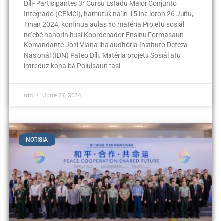
Díli- Partisipantes 3° Cursu Estadu Maior Conjunto
Integrado (CEMCI), hamutuk na’in 15 iha loron 26 Juñu,
Tinan 2024, kontinua aulas ho matéria Projetu sosiál
ne’ebé hanorin husi Koordenador Ensinu Formasaun
Komandante Joni Viana iha auditória Instituto Defeza
Nasionál (IDN) Pateo Díli. Matéria projetu Sosiál atu
introduz kona bá Poluisaun tasi
idn
June 27, 2024
NOTISIA