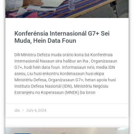
Konferénsia Internasionál G7+ Sei
Muda, Hein Data Foun
Díli-Ministru Defeza muda orário kona bá Konferénsia
Internasionál Nasaun sira halibur an iha , Organizasaun
G7+, hodi hein data foun. Informasaun ne’e, media IDN
asesu, Liu husi enkontru kordenasaun husi ekipa
Ministériu Defesa, Organizasaun G7+, hetan apoia husi
Instituto Defesa Nasionál (IDN), Ministériu Negósiu
Estranjeiru no Koperasaun (MNEK) ba loron
idn
July 4, 2024