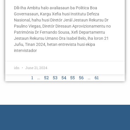
Díli-Iha Ambitu halo avaliasaun ba Politica Boa
Governasaun, Kargu Xefia husi Institutu Defeza
Nasional, hahu husi Diretór Jerál Jestaun Rekursu Dr
Paulino Viegas, Diretór Diresaun Aprovizionamentu no
Patrimónia Dr Fernando Sousa, Xefi Departamentu
Jestaun Rekursu Umano Dra Isabel Belo, iha loron 21
Juñu, Tinan 2024, hetan entrevista husi ekipa
intervistador
idn
June 21, 2024
1
…
52
53
54
55
56
…
61