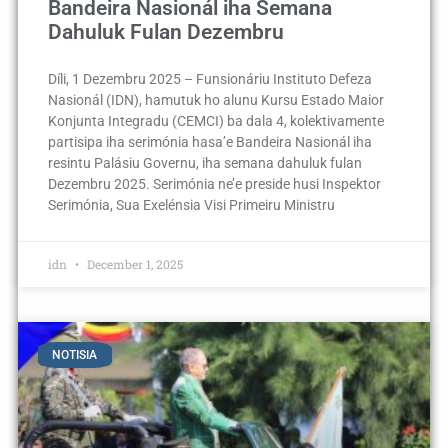
Bandeira Nasionál iha Semana
Dahuluk Fulan Dezembru
Díli, 1 Dezembru 2025 – Funsionáriu Instituto Defeza
Nasionál (IDN), hamutuk ho alunu Kursu Estado Maior
Konjunta Integradu (CEMCI) ba dala 4, kolektivamente
partisipa iha serimónia hasa’e Bandeira Nasionál iha
resintu Palásiu Governu, iha semana dahuluk fulan
Dezembru 2025. Serimónia ne’e preside husi Inspektor
Serimónia, Sua Exelénsia Visi Primeiru Ministru
idn
December 1, 2025
NOTISIA