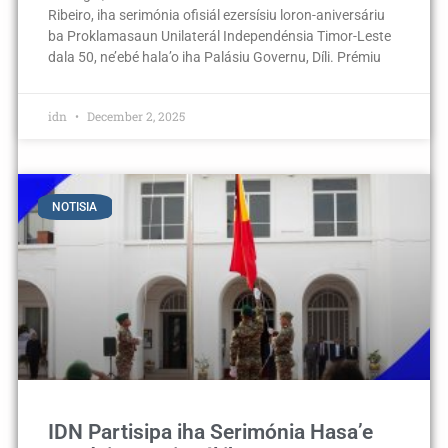
Ribeiro, iha serimónia ofisiál ezersísiu loron-aniversáriu
ba Proklamasaun Unilaterál Independénsia Timor-Leste
dala 50, ne’ebé hala’o iha Palásiu Governu, Díli. Prémiu
idn
December 2, 2025
NOTISIA
IDN Partisipa iha Serimónia Hasa’e