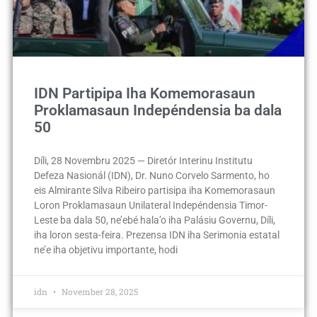
IDN Partipipa Iha Komemorasaun
Proklamasaun Indepéndensia ba dala
50
Díli, 28 Novembru 2025 — Diretór Interinu Institutu
Defeza Nasionál (IDN), Dr. Nuno Corvelo Sarmento, ho
eis Almirante Silva Ribeiro partisipa iha Komemorasaun
Loron Proklamasaun Unilateral Indepéndensia Timor-
Leste ba dala 50, ne’ebé hala’o iha Palásiu Governu, Díli,
iha loron sesta-feira. Prezensa IDN iha Serimonia estatal
ne’e iha objetivu importante, hodi
idn
November 28, 2025