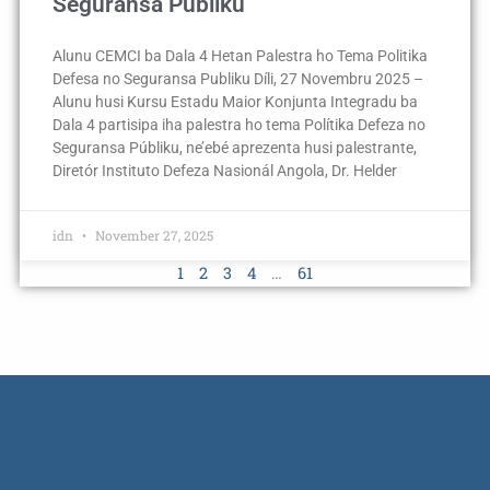
Seguransa Publiku
Alunu CEMCI ba Dala 4 Hetan Palestra ho Tema Politika
Defesa no Seguransa Publiku Díli, 27 Novembru 2025 –
Alunu husi Kursu Estadu Maior Konjunta Integradu ba
Dala 4 partisipa iha palestra ho tema Polítika Defeza no
Seguransa Públiku, ne’ebé aprezenta husi palestrante,
Diretór Instituto Defeza Nasionál Angola, Dr. Helder
idn
November 27, 2025
1
2
3
4
…
61