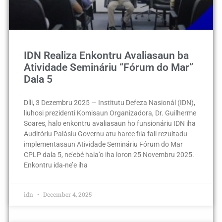
IDN Realiza Enkontru Avaliasaun ba
Atividade Semináriu “Fórum do Mar”
Dala 5
Díli, 3 Dezembru 2025 — Institutu Defeza Nasionál (IDN),
liuhosi prezidenti Komisaun Organizadora, Dr. Guilherme
Soares, halo enkontru avaliasaun ho funsionáriu IDN iha
Auditóriu Palásiu Governu atu haree fila fali rezultadu
implementasaun Atividade Semináriu Fórum do Mar
CPLP dala 5, ne’ebé hala’o iha loron 25 Novembru 2025.
Enkontru ida-ne’e iha
idn
December 4, 2025