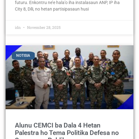
futuru. Enkontru ne’e hala’o iha instalasaun ANP, IP iha
City 8, Díli, no hetan partisipasaun husi
idn
November 28, 2025
NOTISIA
Alunu CEMCI ba Dala 4 Hetan
Palestra ho Tema Politika Defesa no