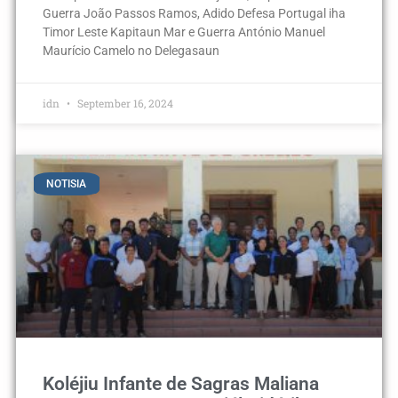
Guerra João Passos Ramos, Adido Defesa Portugal iha
Timor Leste Kapitaun Mar e Guerra António Manuel
Maurício Camelo no Delegasaun
idn
September 16, 2024
NOTISIA
Koléjiu Infante de Sagras Maliana