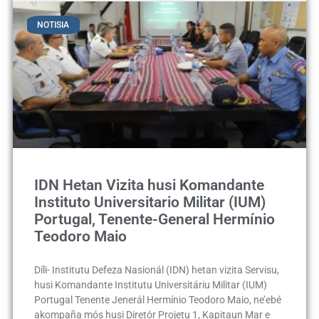
NOTISIA
IDN Hetan Vizita husi Komandante
Instituto Universitario Militar (IUM)
Portugal, Tenente-General Hermínio
Teodoro Maio
Díli- Institutu Defeza Nasionál (IDN) hetan vizita Servisu,
husi Komandante Institutu Universitáriu Militar (IUM)
Portugal Tenente Jenerál Hermínio Teodoro Maio, ne’ebé
akompaña mós husi Diretór Projetu 1, Kapitaun Mar e