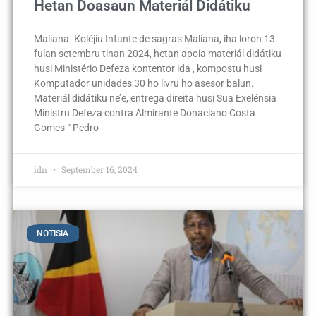
Hetan Doasaun Materiál Didátiku
Maliana- Koléjiu Infante de sagras Maliana, iha loron 13
fulan setembru tinan 2024, hetan apoia materiál didátiku
husi Ministério Defeza kontentor ida , kompostu husi
Komputador unidades 30 ho livru ho asesor balun.
Materiál didátiku ne’e, entrega direita husi Sua Exelénsia
Ministru Defeza contra Almirante Donaciano Costa
Gomes “ Pedro
idn
September 16, 2024
NOTISIA