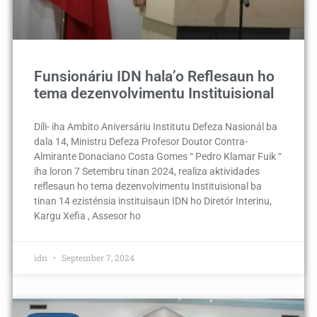
Funsionáriu IDN hala’o Reflesaun ho
tema dezenvolvimentu Instituisional
Díli- iha Ambito Aniversáriu Institutu Defeza Nasionál ba
dala 14, Ministru Defeza Profesor Doutor Contra-
Almirante Donaciano Costa Gomes “ Pedro Klamar Fuik “
iha loron 7 Setembru tinan 2024, realiza aktividades
reflesaun ho tema dezenvolvimentu Instituisional ba
tinan 14 ezisténsia instituisaun IDN ho Diretór Interinu,
Kargu Xefia , Assesor ho
idn
September 7, 2024