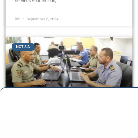
Servicos Academicos,
idn
September 6, 2024
NOTISIA
Diskusaun Grupu entre Partisipantes
3° CEMCI ho Matéria Operasaun
Terrestre