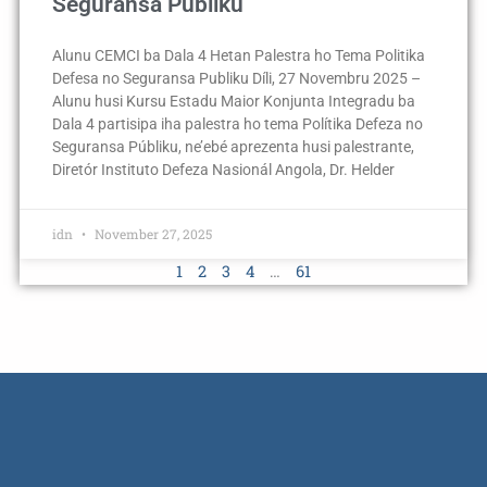
Seguransa Publiku
Alunu CEMCI ba Dala 4 Hetan Palestra ho Tema Politika
Defesa no Seguransa Publiku Díli, 27 Novembru 2025 –
Alunu husi Kursu Estadu Maior Konjunta Integradu ba
Dala 4 partisipa iha palestra ho tema Polítika Defeza no
Seguransa Públiku, ne’ebé aprezenta husi palestrante,
Diretór Instituto Defeza Nasionál Angola, Dr. Helder
idn
November 27, 2025
1
2
3
4
…
61