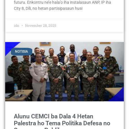
futuru. Enkontru ne’e hala’o iha instalasaun ANP, IP iha
City 8, Díli, no hetan partisipasaun husi
idn
November 28, 2025
NOTISIA
Alunu CEMCI ba Dala 4 Hetan
Palestra ho Tema Politika Defesa no