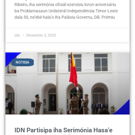
Ribeiro, iha serimónia ofisiál ezersísiu loron-aniversáriu
ba Proklamasaun Unilaterál Independénsia Timor-Leste
dala 50, ne’ebé hala’o iha Palásiu Governu, Díli. Prémiu
idn
December 2, 2025
NOTISIA
IDN Partisipa iha Serimónia Hasa’e