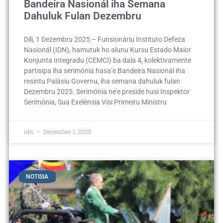
Bandeira Nasionál iha Semana
Dahuluk Fulan Dezembru
Díli, 1 Dezembru 2025 – Funsionáriu Instituto Defeza
Nasionál (IDN), hamutuk ho alunu Kursu Estado Maior
Konjunta Integradu (CEMCI) ba dala 4, kolektivamente
partisipa iha serimónia hasa’e Bandeira Nasionál iha
resintu Palásiu Governu, iha semana dahuluk fulan
Dezembru 2025. Serimónia ne’e preside husi Inspektor
Serimónia, Sua Exelénsia Visi Primeiru Ministru
idn
December 1, 2025
NOTISIA