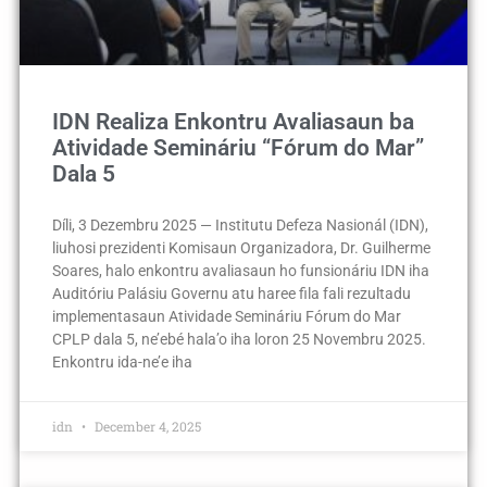
IDN Realiza Enkontru Avaliasaun ba
Atividade Semináriu “Fórum do Mar”
Dala 5
Díli, 3 Dezembru 2025 — Institutu Defeza Nasionál (IDN),
liuhosi prezidenti Komisaun Organizadora, Dr. Guilherme
Soares, halo enkontru avaliasaun ho funsionáriu IDN iha
Auditóriu Palásiu Governu atu haree fila fali rezultadu
implementasaun Atividade Semináriu Fórum do Mar
CPLP dala 5, ne’ebé hala’o iha loron 25 Novembru 2025.
Enkontru ida-ne’e iha
idn
December 4, 2025