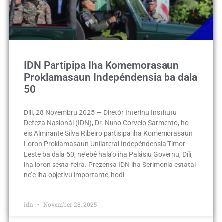
IDN Partipipa Iha Komemorasaun
Proklamasaun Indepéndensia ba dala
50
Díli, 28 Novembru 2025 — Diretór Interinu Institutu
Defeza Nasionál (IDN), Dr. Nuno Corvelo Sarmento, ho
eis Almirante Silva Ribeiro partisipa iha Komemorasaun
Loron Proklamasaun Unilateral Indepéndensia Timor-
Leste ba dala 50, ne’ebé hala’o iha Palásiu Governu, Díli,
iha loron sesta-feira. Prezensa IDN iha Serimonia estatal
ne’e iha objetivu importante, hodi
idn
November 28, 2025