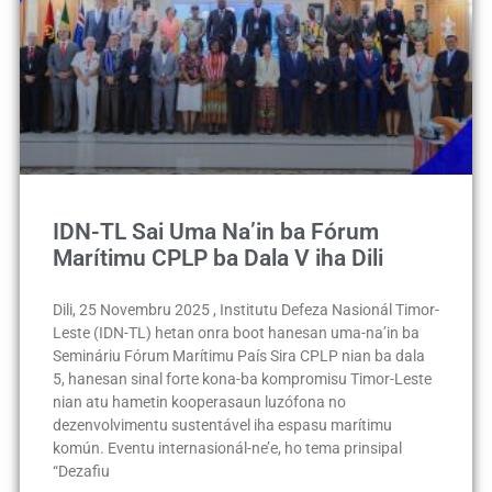
IDN-TL Sai Uma Na’in ba Fórum
Marítimu CPLP ba Dala V iha Dili
Dili, 25 Novembru 2025 , Institutu Defeza Nasionál Timor-
Leste (IDN-TL) hetan onra boot hanesan uma-na’in ba
Semináriu Fórum Marítimu País Sira CPLP nian ba dala
5, hanesan sinal forte kona-ba kompromisu Timor-Leste
nian atu hametin kooperasaun luzófona no
dezenvolvimentu sustentável iha espasu marítimu
komún. Eventu internasionál-ne’e, ho tema prinsipal
“Dezafiu