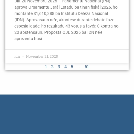
Díli, 20 Novembru 2025 – Parlamentu Nasionál (PN)
aprova Orsamentu Jerál Estadu ba tinan fiskál 2026, ho
montante $1,610,388 ba Institutu Defeza Nasionál
(IDN). Aprovasaun ne’e, akontese durante debate faze
espesialidade, ho rezultadu 43 votus a favór, 0 kontra no
20 abstensaun. Proposta OJE 2026 ba IDN ne’e
aprezenta husi
idn
November 21, 2025
1
2
3
4
5
…
61