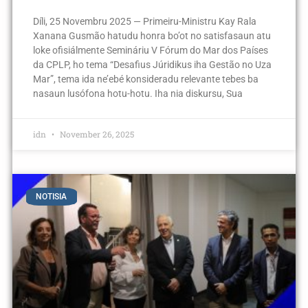
Díli, 25 Novembru 2025 — Primeiru-Ministru Kay Rala
Xanana Gusmão hatudu honra bo’ot no satisfasaun atu
loke ofisiálmente Semináriu V Fórum do Mar dos Países
da CPLP, ho tema “Desafius Júridikus iha Gestão no Uza
Mar”, tema ida ne’ebé konsideradu relevante tebes ba
nasaun lusófona hotu-hotu. Iha nia diskursu, Sua
idn
November 26, 2025
NOTISIA