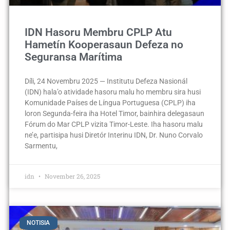
IDN Hasoru Membru CPLP Atu
Hametín Kooperasaun Defeza no
Seguransa Marítima
Díli, 24 Novembru 2025 — Institutu Defeza Nasionál
(IDN) hala’o atividade hasoru malu ho membru sira husi
Komunidade Países de Língua Portuguesa (CPLP) iha
loron Segunda-feira iha Hotel Timor, bainhira delegasaun
Fórum do Mar CPLP vizita Timor-Leste. Iha hasoru malu
ne’e, partisipa husi Diretór Interinu IDN, Dr. Nuno Corvalo
Sarmentu,
idn
November 26, 2025
NOTISIA