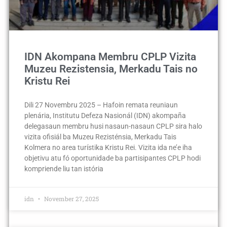
IDN Akompana Membru CPLP Vizita
Muzeu Rezistensia, Merkadu Tais no
Kristu Rei
Dili 27 Novembru 2025 – Hafoin remata reuniaun
plenária, Institutu Defeza Nasionál (IDN) akompaña
delegasaun membru husi nasaun-nasaun CPLP sira halo
vizita ofisiál ba Muzeu Rezisténsia, Merkadu Tais
Kolmera no area turístika Kristu Rei. Vizita ida ne’e iha
objetivu atu fó oportunidade ba partisipantes CPLP hodi
kompriende liu tan istória
idn
November 27, 2025