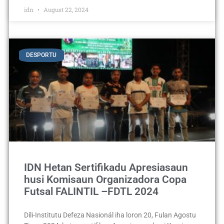
idn
August 22, 2024
DESPORTU
IDN Hetan Sertifikadu Apresiasaun
husi Komisaun Organizadora Copa
Futsal FALINTIL –FDTL 2024
Díli-Institutu Defeza Nasionál iha loron 20, Fulan Agostu