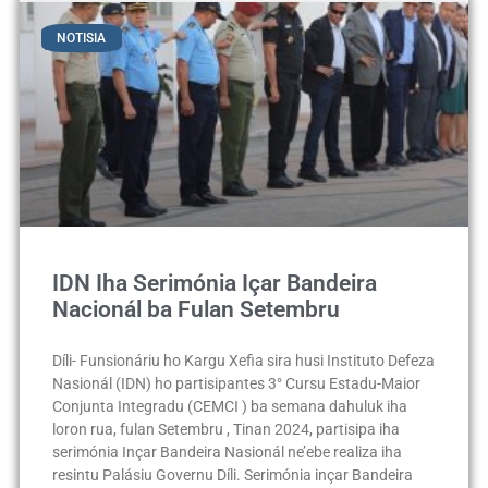
NOTISIA
IDN Iha Serimónia Içar Bandeira
Nacionál ba Fulan Setembru
Díli- Funsionáriu ho Kargu Xefia sira husi Instituto Defeza
Nasionál (IDN) ho partisipantes 3° Cursu Estadu-Maior
Conjunta Integradu (CEMCI ) ba semana dahuluk iha
loron rua, fulan Setembru , Tinan 2024, partisipa iha
serimónia Inçar Bandeira Nasionál ne’ebe realiza iha
resintu Palásiu Governu Díli. Serimónia inçar Bandeira