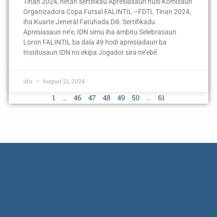
Tinan 2024, hetan sertifikau Apresiasaun husi Komisaun
Organizadora Copa Futsal FALINTIL –FDTL Tinan 2024,
iha Kuarte Jenerál Fatuhada Dili. Sertifikadu
Apresiasaun ne’e, IDN simu iha ámbitu Selebrasaun
Loron FALINTIL ba dala 49 hodi apresiadaun ba
Institusaun IDN no ekipa Jogador sira ne’ebé
idn
August 21, 2024
1
…
46
47
48
49
50
…
61