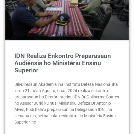
IDN Realiza Enkontro Preparasaun
Audiénsia ho Ministériu Ensinu
Superior
Díli-Diresaun Akademia iha Institutu Defeza Nasionál iha
loron 21, fulan Agostu, tinan 2024 realiza enkontru
preparasaun ho Diretór Interinu IDN Dr Guilherme Soares
ho Asesor Juridiku husi Ministériu Defeza Dr Antonio
Alves, hodi hala’o preparasun ba Delegasaun IDN, iha
semana oin, sei ba halao enkontru ho Ministériu Ensinu
Superior, ho