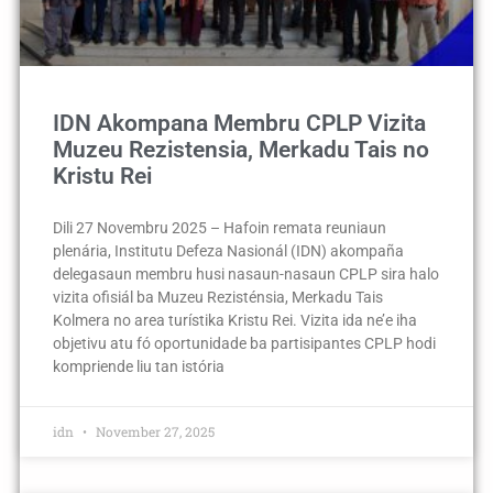
IDN Akompana Membru CPLP Vizita
Muzeu Rezistensia, Merkadu Tais no
Kristu Rei
Dili 27 Novembru 2025 – Hafoin remata reuniaun
plenária, Institutu Defeza Nasionál (IDN) akompaña
delegasaun membru husi nasaun-nasaun CPLP sira halo
vizita ofisiál ba Muzeu Rezisténsia, Merkadu Tais
Kolmera no area turístika Kristu Rei. Vizita ida ne’e iha
objetivu atu fó oportunidade ba partisipantes CPLP hodi
kompriende liu tan istória
idn
November 27, 2025