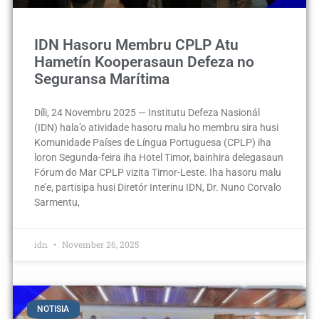
IDN Hasoru Membru CPLP Atu
Hametín Kooperasaun Defeza no
Seguransa Marítima
Díli, 24 Novembru 2025 — Institutu Defeza Nasionál
(IDN) hala’o atividade hasoru malu ho membru sira husi
Komunidade Países de Língua Portuguesa (CPLP) iha
loron Segunda-feira iha Hotel Timor, bainhira delegasaun
Fórum do Mar CPLP vizita Timor-Leste. Iha hasoru malu
ne’e, partisipa husi Diretór Interinu IDN, Dr. Nuno Corvalo
Sarmentu,
idn
November 26, 2025
NOTISIA