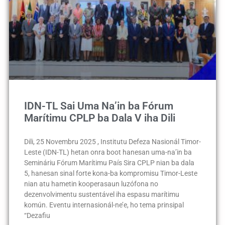
IDN-TL Sai Uma Na’in ba Fórum
Marítimu CPLP ba Dala V iha Dili
Dili, 25 Novembru 2025 , Institutu Defeza Nasionál Timor-
Leste (IDN-TL) hetan onra boot hanesan uma-na’in ba
Semináriu Fórum Marítimu País Sira CPLP nian ba dala
5, hanesan sinal forte kona-ba kompromisu Timor-Leste
nian atu hametin kooperasaun luzófona no
dezenvolvimentu sustentável iha espasu marítimu
komún. Eventu internasionál-ne’e, ho tema prinsipal
“Dezafiu