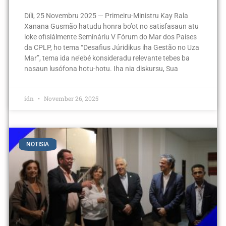
Díli, 25 Novembru 2025 — Primeiru-Ministru Kay Rala
Xanana Gusmão hatudu honra bo’ot no satisfasaun atu
loke ofisiálmente Semináriu V Fórum do Mar dos Países
da CPLP, ho tema “Desafius Júridikus iha Gestão no Uza
Mar”, tema ida ne’ebé konsideradu relevante tebes ba
nasaun lusófona hotu-hotu. Iha nia diskursu, Sua
idn
November 26, 2025
NOTISIA