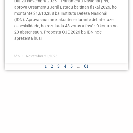
Díli, 20 Novembru 2025 – Parlamentu Nasionál (PN)
aprova Orsamentu Jerál Estadu ba tinan fiskál 2026, ho
montante $1,610,388 ba Institutu Defeza Nasionál
(IDN). Aprovasaun ne’e, akontese durante debate faze
espesialidade, ho rezultadu 43 votus a favór, 0 kontra no
20 abstensaun. Proposta OJE 2026 ba IDN ne’e
aprezenta husi
idn
November 21, 2025
1
2
3
4
5
…
61