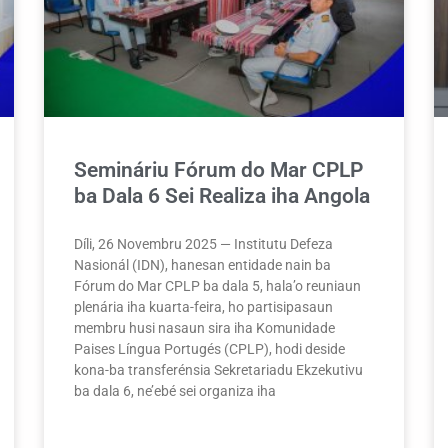
Semináriu Fórum do Mar CPLP
ba Dala 6 Sei Realiza iha Angola
Díli, 26 Novembru 2025 — Institutu Defeza
Nasionál (IDN), hanesan entidade nain ba
Fórum do Mar CPLP ba dala 5, hala’o reuniaun
plenária iha kuarta-feira, ho partisipasaun
membru husi nasaun sira iha Komunidade
Paises Língua Portugés (CPLP), hodi deside
kona-ba transferénsia Sekretariadu Ekzekutivu
ba dala 6, ne’ebé sei organiza iha