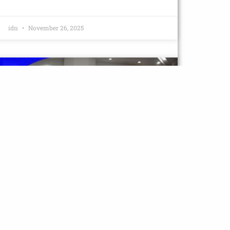
idn
November 26, 2025
NOTISIA
Parlamentu Nasionál Aprova
OJE 2026 ba IDN Ho Montante