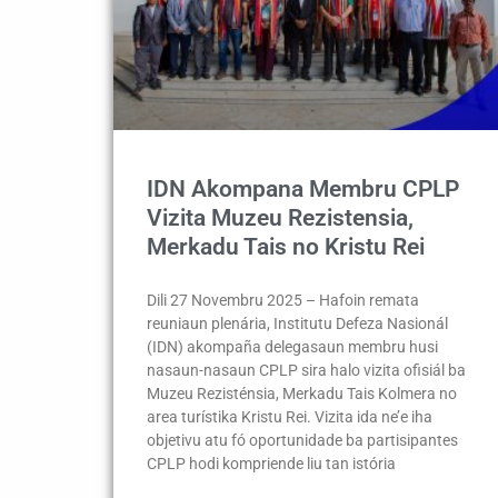
IDN Akompana Membru CPLP
Vizita Muzeu Rezistensia,
Merkadu Tais no Kristu Rei
Dili 27 Novembru 2025 – Hafoin remata
reuniaun plenária, Institutu Defeza Nasionál
(IDN) akompaña delegasaun membru husi
nasaun-nasaun CPLP sira halo vizita ofisiál ba
Muzeu Rezisténsia, Merkadu Tais Kolmera no
area turístika Kristu Rei. Vizita ida ne’e iha
objetivu atu fó oportunidade ba partisipantes
CPLP hodi kompriende liu tan istória