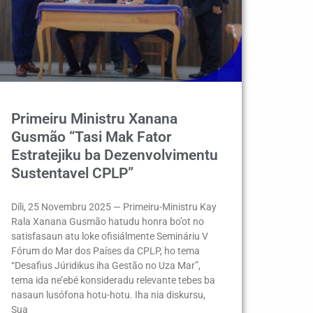
Primeiru Ministru Xanana
Gusmão “Tasi Mak Fator
Estratejiku ba Dezenvolvimentu
Sustentavel CPLP”
Díli, 25 Novembru 2025 — Primeiru-Ministru Kay
Rala Xanana Gusmão hatudu honra bo’ot no
satisfasaun atu loke ofisiálmente Semináriu V
Fórum do Mar dos Países da CPLP, ho tema
“Desafius Júridikus iha Gestão no Uza Mar”,
tema ida ne’ebé konsideradu relevante tebes ba
nasaun lusófona hotu-hotu. Iha nia diskursu,
Sua