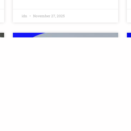
idn
November 27, 2025
NOTISIA
IDN-TL Sai Uma Na’in ba Fórum
Marítimu CPLP ba Dala V iha