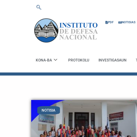
Skip
to
content
PDF
NOTISIAS
KONA-BA
PROTOKOLU
INVESTIGASAUN
NOTISIA