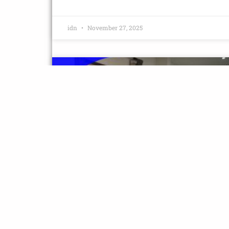
idn
November 27, 2025
NOTISIA
IDN Hasoru Membru CPLP Atu
Hametín Kooperasaun Defeza