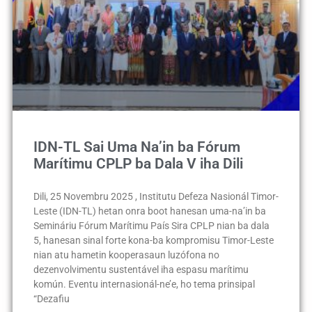
IDN-TL Sai Uma Na’in ba Fórum
Marítimu CPLP ba Dala V iha Dili
Dili, 25 Novembru 2025 , Institutu Defeza Nasionál Timor-
Leste (IDN-TL) hetan onra boot hanesan uma-na’in ba
Semináriu Fórum Marítimu País Sira CPLP nian ba dala
5, hanesan sinal forte kona-ba kompromisu Timor-Leste
nian atu hametin kooperasaun luzófona no
dezenvolvimentu sustentável iha espasu marítimu
komún. Eventu internasionál-ne’e, ho tema prinsipal
“Dezafiu