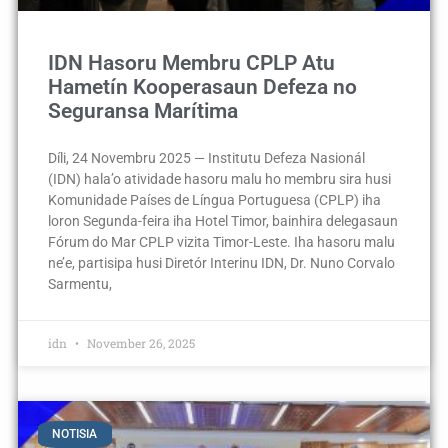
IDN Hasoru Membru CPLP Atu
Hametín Kooperasaun Defeza no
Seguransa Marítima
Díli, 24 Novembru 2025 — Institutu Defeza Nasionál
(IDN) hala’o atividade hasoru malu ho membru sira husi
Komunidade Países de Língua Portuguesa (CPLP) iha
loron Segunda-feira iha Hotel Timor, bainhira delegasaun
Fórum do Mar CPLP vizita Timor-Leste. Iha hasoru malu
ne’e, partisipa husi Diretór Interinu IDN, Dr. Nuno Corvalo
Sarmentu,
idn
November 26, 2025
NOTISIA