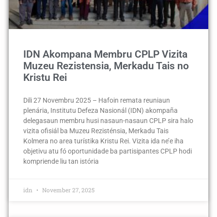
IDN Akompana Membru CPLP Vizita
Muzeu Rezistensia, Merkadu Tais no
Kristu Rei
Dili 27 Novembru 2025 – Hafoin remata reuniaun
plenária, Institutu Defeza Nasionál (IDN) akompaña
delegasaun membru husi nasaun-nasaun CPLP sira halo
vizita ofisiál ba Muzeu Rezisténsia, Merkadu Tais
Kolmera no area turístika Kristu Rei. Vizita ida ne’e iha
objetivu atu fó oportunidade ba partisipantes CPLP hodi
kompriende liu tan istória
idn
November 27, 2025