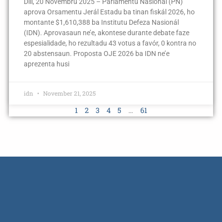
Díli, 20 Novembru 2025 – Parlamentu Nasionál (PN)
aprova Orsamentu Jerál Estadu ba tinan fiskál 2026, ho
montante $1,610,388 ba Institutu Defeza Nasionál
(IDN). Aprovasaun ne’e, akontese durante debate faze
espesialidade, ho rezultadu 43 votus a favór, 0 kontra no
20 abstensaun. Proposta OJE 2026 ba IDN ne’e
aprezenta husi
idn
November 21, 2025
1
2
3
4
5
…
61