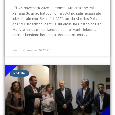
Díli, 25 Novembru 2025 — Primeiru-Ministru Kay Rala
Xanana Gusmão hatudu honra bo’ot no satisfasaun atu
loke ofisiálmente Semináriu V Fórum do Mar dos Países
da CPLP, ho tema “Desafius Júridikus iha Gestão no Uza
Mar”, tema ida ne’ebé konsideradu relevante tebes ba
nasaun lusófona hotu-hotu. Iha nia diskursu, Sua
idn
November 26, 2025
NOTISIA