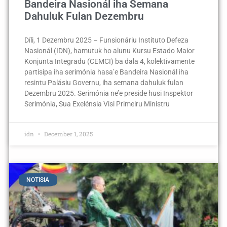
Bandeira Nasionál iha Semana
Dahuluk Fulan Dezembru
Díli, 1 Dezembru 2025 – Funsionáriu Instituto Defeza
Nasionál (IDN), hamutuk ho alunu Kursu Estado Maior
Konjunta Integradu (CEMCI) ba dala 4, kolektivamente
partisipa iha serimónia hasa’e Bandeira Nasionál iha
resintu Palásiu Governu, iha semana dahuluk fulan
Dezembru 2025. Serimónia ne’e preside husi Inspektor
Serimónia, Sua Exelénsia Visi Primeiru Ministru
idn
December 1, 2025
NOTISIA