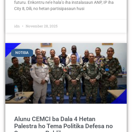
futuru. Enkontru ne’e hala’o iha instalasaun ANP, IP iha
City 8, Díli, no hetan partisipasaun husi
idn
November 28, 2025
NOTISIA
Alunu CEMCI ba Dala 4 Hetan
Palestra ho Tema Politika Defesa no