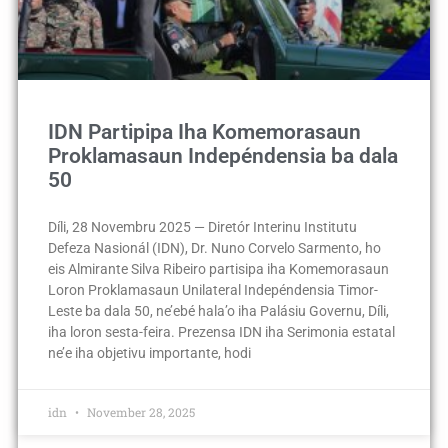
IDN Partipipa Iha Komemorasaun
Proklamasaun Indepéndensia ba dala
50
Díli, 28 Novembru 2025 — Diretór Interinu Institutu
Defeza Nasionál (IDN), Dr. Nuno Corvelo Sarmento, ho
eis Almirante Silva Ribeiro partisipa iha Komemorasaun
Loron Proklamasaun Unilateral Indepéndensia Timor-
Leste ba dala 50, ne’ebé hala’o iha Palásiu Governu, Díli,
iha loron sesta-feira. Prezensa IDN iha Serimonia estatal
ne’e iha objetivu importante, hodi
idn
November 28, 2025