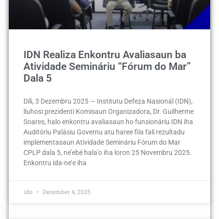
IDN Realiza Enkontru Avaliasaun ba
Atividade Semináriu “Fórum do Mar”
Dala 5
Díli, 3 Dezembru 2025 — Institutu Defeza Nasionál (IDN),
liuhosi prezidenti Komisaun Organizadora, Dr. Guilherme
Soares, halo enkontru avaliasaun ho funsionáriu IDN iha
Auditóriu Palásiu Governu atu haree fila fali rezultadu
implementasaun Atividade Semináriu Fórum do Mar
CPLP dala 5, ne’ebé hala’o iha loron 25 Novembru 2025.
Enkontru ida-ne’e iha
idn
December 4, 2025