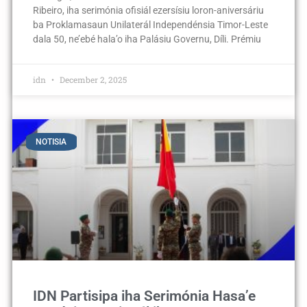
Ribeiro, iha serimónia ofisiál ezersísiu loron-aniversáriu
ba Proklamasaun Unilaterál Independénsia Timor-Leste
dala 50, ne’ebé hala’o iha Palásiu Governu, Díli. Prémiu
idn
December 2, 2025
NOTISIA
IDN Partisipa iha Serimónia Hasa’e