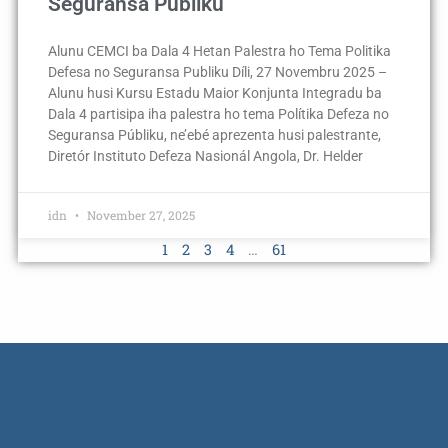
Seguransa Publiku
Alunu CEMCI ba Dala 4 Hetan Palestra ho Tema Politika
Defesa no Seguransa Publiku Díli, 27 Novembru 2025 –
Alunu husi Kursu Estadu Maior Konjunta Integradu ba
Dala 4 partisipa iha palestra ho tema Polítika Defeza no
Seguransa Públiku, ne’ebé aprezenta husi palestrante,
Diretór Instituto Defeza Nasionál Angola, Dr. Helder
idn
November 27, 2025
1
2
3
4
…
61