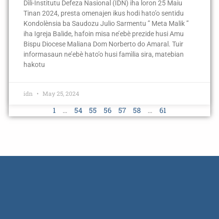
Dìli-Institutu Defeza Nasional (IDN) iha loron 25 Maiu
Tinan 2024, presta omenajen ikus hodi hato’o sentidu
Kondolènsia ba Saudozu Julio Sarmentu ” Meta Malik ”
iha Igreja Balide, hafoin misa ne’ebè prezide husi Amu
Bispu Diocese Maliana Dom Norberto do Amaral. Tuir
informasaun ne’ebè hato’o husi famìlia sira, matebian
hakotu
idn
May 25, 2024
1
…
54
55
56
57
58
…
61