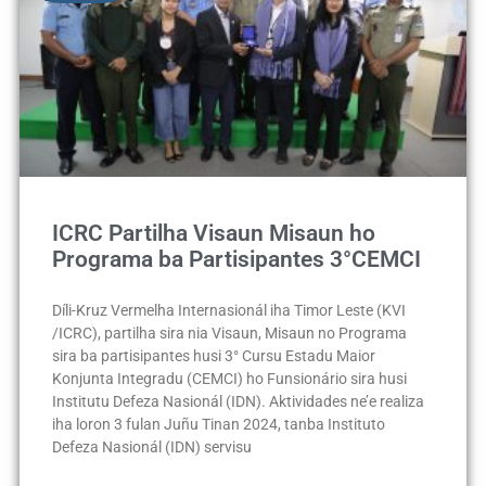
ICRC Partilha Visaun Misaun ho
Programa ba Partisipantes 3°CEMCI
Díli-Kruz Vermelha Internasionál iha Timor Leste (KVI
/ICRC), partilha sira nia Visaun, Misaun no Programa
sira ba partisipantes husi 3° Cursu Estadu Maior
Konjunta Integradu (CEMCI) ho Funsionário sira husi
Institutu Defeza Nasionál (IDN). Aktividades ne’e realiza
iha loron 3 fulan Juñu Tinan 2024, tanba Instituto
Defeza Nasionál (IDN) servisu