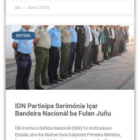
idn
June 3, 2024
NOTISIA
IDN Partisipa Serimónia Içar
Bandeira Nacionál ba Fulan Juñu
Díli-Instituto Defeza Nasionál (IDN) ho instituisaun
Estadu sira iha Mahon husi Gabinete Primeiru Ministru,