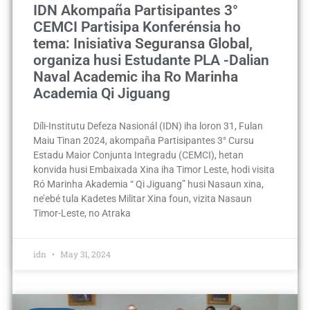
IDN Akompaña Partisipantes 3°
CEMCI Partisipa Konferénsia ho
tema: Inisiativa Seguransa Global,
organiza husi Estudante PLA -Dalian
Naval Academic iha Ro Marinha
Academia Qi Jiguang
Díli-Institutu Defeza Nasionál (IDN) iha loron 31, Fulan
Maiu Tinan 2024, akompaña Partisipantes 3° Cursu
Estadu Maior Conjunta Integradu (CEMCI), hetan
konvida husi Embaixada Xina iha Timor Leste, hodi visita
Ró Marinha Akademia “ Qi Jiguang” husi Nasaun xina,
ne’ebé tula Kadetes Militar Xina foun, vizita Nasaun
Timor-Leste, no Atraka
idn
May 31, 2024