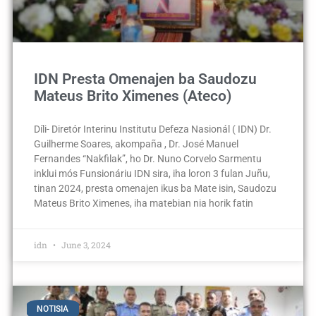
IDN Presta Omenajen ba Saudozu
Mateus Brito Ximenes (Ateco)
Díli- Diretór Interinu Institutu Defeza Nasionál ( IDN) Dr.
Guilherme Soares, akompaña , Dr. José Manuel
Fernandes “Nakfilak”, ho Dr. Nuno Corvelo Sarmentu
inklui mós Funsionáriu IDN sira, iha loron 3 fulan Juñu,
tinan 2024, presta omenajen ikus ba Mate isin, Saudozu
Mateus Brito Ximenes, iha matebian nia horik fatin
idn
June 3, 2024
NOTISIA