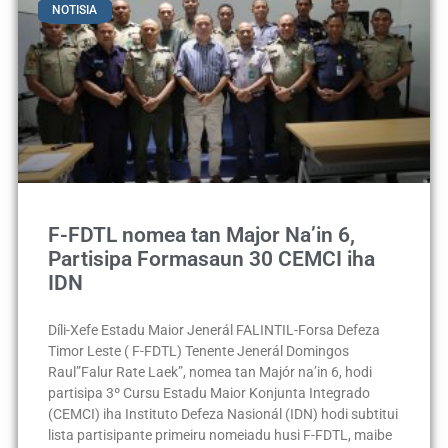
NOTISIA
F-FDTL nomea tan Major Na’in 6,
Partisipa Formasaun 30 CEMCI iha
IDN
Díli-Xefe Estadu Maior Jenerál FALINTIL-Forsa Defeza
Timor Leste ( F-FDTL) Tenente Jenerál Domingos
Raul”Falur Rate Laek”, nomea tan Majór na’in 6, hodi
partisipa 3º Cursu Estadu Maior Konjunta Integrado
(CEMCI) iha Instituto Defeza Nasionál (IDN) hodi subtitui
lista partisipante primeiru nomeiadu husi F-FDTL, maibe