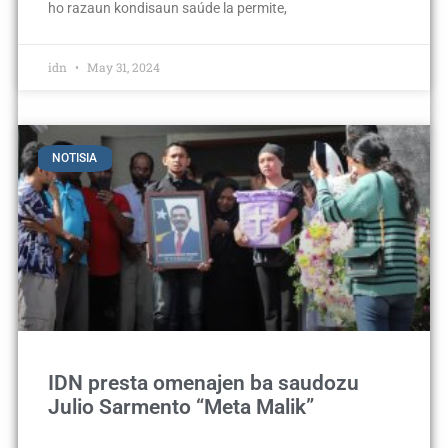
ho razaun kondisaun saúde la permite,
idn
May 31, 2024
NOTISIA
IDN presta omenajen ba saudozu
Julio Sarmento “Meta Malik”