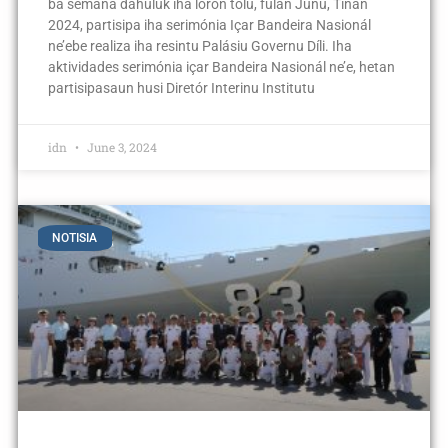
ba semana dahuluk iha loron tolu, fulan Juñu, Tinan
2024, partisipa iha serimónia Içar Bandeira Nasionál
ne’ebe realiza iha resintu Palásiu Governu Díli. Iha
aktividades serimónia içar Bandeira Nasionál ne’e, hetan
partisipasaun husi Diretór Interinu Institutu
idn
June 3, 2024
NOTISIA