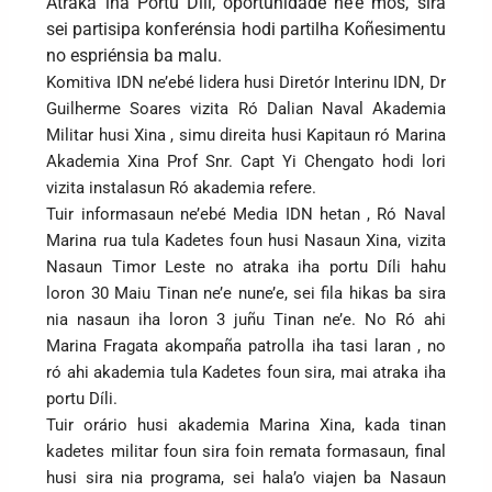
Atraka iha Portu Díli, oportunidade ne’e mós, sira
sei partisipa konferénsia hodi partilha Koñesimentu
no espriénsia ba malu.
Komitiva IDN ne’ebé lidera husi Diretór Interinu IDN, Dr
Guilherme Soares vizita Ró Dalian Naval Akademia
Militar husi Xina , simu direita husi Kapitaun ró Marina
Akademia Xina Prof Snr. Capt Yi Chengato hodi lori
vizita instalasun Ró akademia refere.
Tuir informasaun ne’ebé Media IDN hetan , Ró Naval
Marina rua tula Kadetes foun husi Nasaun Xina, vizita
Nasaun Timor Leste no atraka iha portu Díli hahu
loron 30 Maiu Tinan ne’e nune’e, sei fila hikas ba sira
nia nasaun iha loron 3 juñu Tinan ne’e. No Ró ahi
Marina Fragata akompaña patrolla iha tasi laran , no
ró ahi akademia tula Kadetes foun sira, mai atraka iha
portu Díli.
Tuir orário husi akademia Marina Xina, kada tinan
kadetes militar foun sira foin remata formasaun, final
husi sira nia programa, sei hala’o viajen ba Nasaun