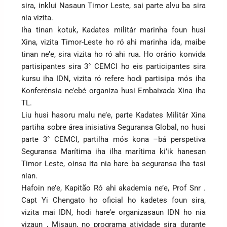
sira, inklui Nasaun Timor Leste, sai parte alvu ba sira
nia vizita.
Iha tinan kotuk, Kadates militár marinha foun husi
Xina, vizita Timor-Leste ho ró ahi marinha ida, maibe
tinan ne’e, sira vizita ho ró ahi rua. Ho orário konvida
partisipantes sira 3° CEMCI ho eis participantes sira
kursu iha IDN, vizita ró refere hodi partisipa mós iha
Konferénsia ne’ebé organiza husi Embaixada Xina iha
TL.
Liu husi hasoru malu ne’e, parte Kadates Militár Xina
partiha sobre área inisiativa Seguransa Global, no husi
parte 3° CEMCI, partilha mós kona –bá perspetiva
Seguransa Marítima iha ilha marítima ki’ik hanesan
Timor Leste, oinsa ita nia hare ba seguransa iha tasi
nian.
Hafoin ne’e, Kapitão Ró ahi akademia ne’e, Prof Snr .
Capt Yi Chengato ho oficial ho kadetes foun sira,
vizita mai IDN, hodi hare’e organizasaun IDN ho nia
vizaun , Misaun, no programa atividade sira durante