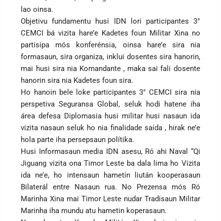
lao oinsa.
Objetivu fundamentu husi IDN lori participantes 3°
CEMCI bá vizita hare’e Kadetes foun Militar Xina no
partisipa mós konferénsia, oinsa hare’e sira nia
formasaun, sira organiza, inklui dosentes sira hanorin,
mai husi sira nia Komandante , maka sai fali dosente
hanorin sira nia Kadetes foun sira.
Ho hanoin bele loke participantes 3° CEMCI sira nia
perspetiva Seguransa Global, seluk hodi hatene iha
área defesa Diplomasia husi militar husi nasaun ida
vizita nasaun seluk ho nia finalidade saída , hirak ne’e
hola parte iha persepsaun polítika.
Husi Informasaun media IDN asesu, Ró ahi Naval “Qi
Jiguang vizita ona Timor Leste ba dala lima ho Vizita
ida ne’e, ho intensaun hametin liután kooperasaun
Bilaterál entre Nasaun rua. No Prezensa mós Ró
Marinha Xina mai Timor Leste nudar Tradisaun Militar
Marinha iha mundu atu hametin koperasaun.