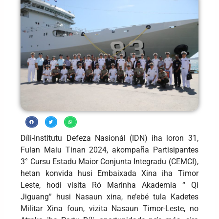
Díli-Institutu Defeza Nasionál (IDN) iha loron 31,
Fulan Maiu Tinan 2024, akompaña Partisipantes
3° Cursu Estadu Maior Conjunta Integradu (CEMCI),
hetan konvida husi Embaixada Xina iha Timor
Leste, hodi visita Ró Marinha Akademia “ Qi
Jiguang” husi Nasaun xina, ne’ebé tula Kadetes
Militar Xina foun, vizita Nasaun Timor-Leste, no