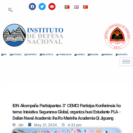
Skip
F
T
Y
a
w
o
to
c
i
u
e
t
t
content
b
t
u
o
e
b
o
r
e
k
PDF
NOTISIAS
DESPORTU
BIBLIOTECA
FORMASAUN
AGENDA
BROXURA
WEBMAIL
KONTAKTU
IDN Akompaña Partisipantes 3° CEMCI Partisipa Konferénsia ho
tema: Inisiativa Seguransa Global, organiza husi Estudante PLA -
Dalian Naval Academic iha Ro Marinha Academia Qi Jiguang
idn
May 31, 2024
4:32 pm