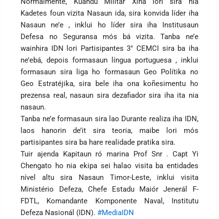
Normalmente, Kuandu Militár Xina lori sira nia
Kadetes foun vizita Nasaun ida, sira konvida líder iha
Nasaun ne’e , inklui ho líder sira iha Institusaun
Defesa no Seguransa mós bá vizita. Tanba ne’e
wainhira IDN lori Partisipantes 3° CEMCI sira ba iha
ne’ebá, depois formasaun língua portuguesa , inklui
formasaun sira liga ho formasaun Geo Polítika no
Geo Estratéjika, sira bele iha ona koñesimentu ho
prezensa real, nasaun sira dezafiador sira iha ita nia
nasaun.
Tanba ne’e formasaun sira lao Durante realiza iha IDN,
laos hanorin de’it sira teoria, maibe lori mós
partisipantes sira ba hare realidade pratika sira.
Tuir ajenda Kapitaun ró marina Prof Snr . Capt Yi
Chengato ho nia ekipa sei halao visita ba entidades
nível altu sira Nasaun Timor-Leste, inklui visita
Ministério Defeza, Chefe Estadu Maiór Jenerál F-
FDTL, Komandante Komponente Naval, Institutu
Defeza Nasionál (IDN).
#MediaIDN