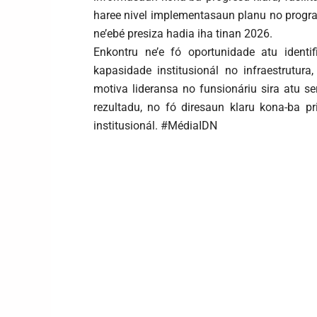
haree nivel implementasaun planu no programa
ne’ebé presiza hadia iha tinan 2026.
Enkontru ne’e fó oportunidade atu identifi
kapasidade institusionál no infraestrutu
motiva lideransa no funsionáriu sira atu s
rezultadu, no fó diresaun klaru kona-ba p
institusionál. #MédiaIDN