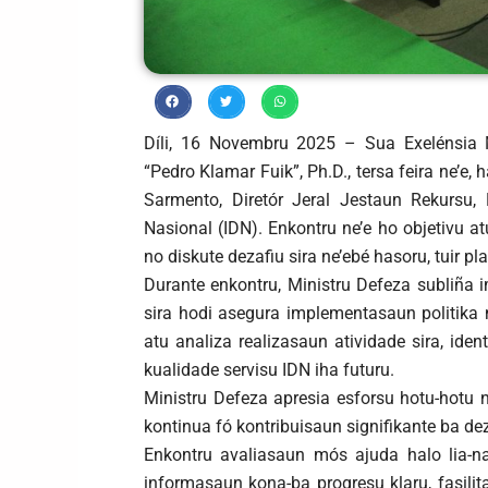
Díli, 16 Novembru 2025 – Sua Exelénsia 
“Pedro Klamar Fuik”, Ph.D., tersa feira ne’e,
Sarmento, Diretór Jeral Jestaun Rekursu, D
Nasional (IDN). Enkontru ne’e ho objetivu a
no diskute dezafiu sira ne’ebé hasoru, tuir p
Durante enkontru, Ministru Defeza subliña 
sira hodi asegura implementasaun politika
atu analiza realizasaun atividade sira, ide
kualidade servisu IDN iha futuru.
Ministru Defeza apresia esforsu hotu-hotu n
kontinua fó kontribuisaun signifikante ba de
Enkontru avaliasaun mós ajuda halo lia-nai
informasaun kona-ba progresu klaru, fasili