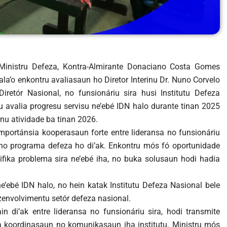
Ministru Defeza, Kontra-Almirante Donaciano Costa Gomes
 hala’o enkontru avaliasaun ho Diretor Interinu Dr. Nuno Corvelo
iretór Nasional, no funsionáriu sira husi Institutu Defeza
tu avalia progresu servisu ne’ebé IDN halo durante tinan 2025
lanu atividade ba tinan 2026.
importánsia kooperasaun forte entre lideransa no funsionáriu
 no programa defeza ho di’ak. Enkontru mós fó oportunidade
ntifika problema sira ne’ebé iha, no buka solusaun hodi hadia
e’ebé IDN halo, no hein katak Institutu Defeza Nasional bele
zenvolvimentu setór defeza nasional.
n di’ak entre lideransa no funsionáriu sira, hodi transmite
ta koordinasaun no komunikasaun iha institutu. Ministru mós