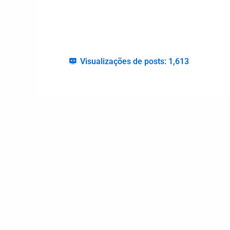
Visualizações de posts:
1,613
Palácio do
331 0376
idn@idn.tl