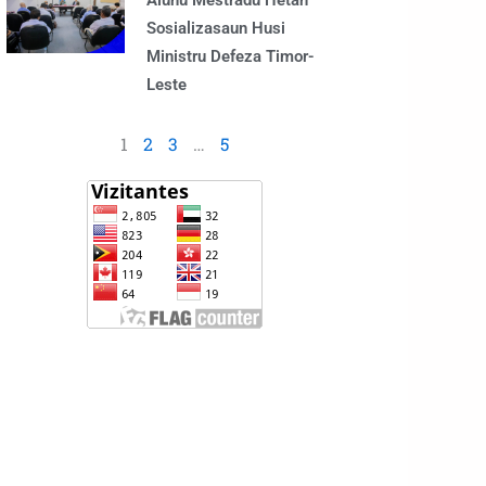
Alunu Mestradu Hetan
Sosializasaun Husi
Ministru Defeza Timor-
Leste
1
2
3
…
5