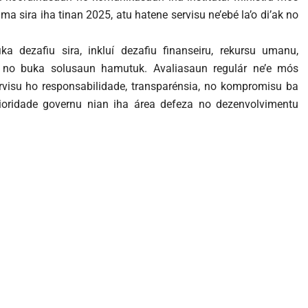
 sira iha tinan 2025, atu hatene servisu ne’ebé la’o di’ak no
ka dezafiu sira, inkluí dezafiu finanseiru, rekursu umanu,
ra, no buka solusaun hamutuk. Avaliasaun regulár ne’e mós
ervisu ho responsabilidade, transparénsia, no kompromisu ba
rioridade governu nian iha área defeza no dezenvolvimentu