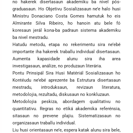
no hakerek disertasaun akademiku ba nivel pós-
graduasaun. Ho Objetivu Sosializasaun ne’e halo husi
Ministru Donaciano Costa Gomes hamutuk ho eis
Almirante Silva Ribeiro, ho hanoin atu bele fó
koresaun jerál kona-ba padraun sistema akademiku
ba nivel mestradu.
Hatudu metodu, etapa no rekerimentu sira ne’ebé
importante iha hakerek traballu individual disertasaun.
Aumenta kapasidade alunu sira iha area
investigasaun, análize, no produzaun literária.
Pontu Prinsipál Sira Husi Matériál Sosializasaun ho
Kontéudu ne’ebé aprezente ba Estrutura disertasaun
mestradu, introduksaun, revizaun literatura,
metodolojia, rezultadu, diskusaun no konkluzaun.
Metodolojia peskiza, abordagem qualitativu no
quantitativu. Regras no etiká akademika referénsia,
sitasaun no prevene plajiu. Sistematizasaun no
organizasaun traballu individual.
Liu husi orientasaun ne’e, espera katak alunu sira bele,