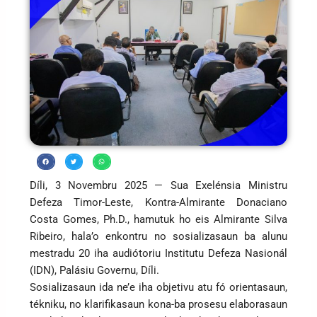
Díli, 3 Novembru 2025 — Sua Exelénsia Ministru
Defeza Timor-Leste, Kontra-Almirante Donaciano
Costa Gomes, Ph.D., hamutuk ho eis Almirante Silva
Ribeiro, hala’o enkontru no sosializasaun ba alunu
mestradu 20 iha audiótoriu Institutu Defeza Nasionál
(IDN), Palásiu Governu, Díli.
Sosializasaun ida ne’e iha objetivu atu fó orientasaun,
tékniku, no klarifikasaun kona-ba prosesu elaborasaun