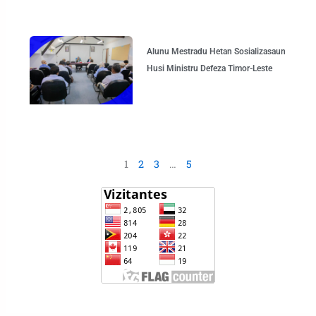
Alunu Mestradu Hetan Sosializasaun
Husi Ministru Defeza Timor-Leste
1
2
3
…
5