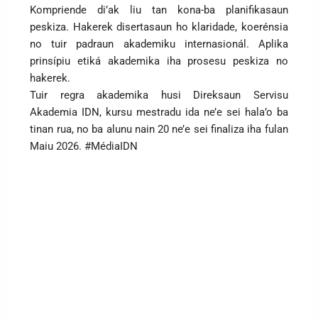
Kompriende di’ak liu tan kona-ba planifikasaun
peskiza. Hakerek disertasaun ho klaridade, koerénsia
no tuir padraun akademiku internasionál. Aplika
prinsípiu etiká akademika iha prosesu peskiza no
hakerek.
Tuir regra akademika husi Direksaun Servisu
Akademia IDN, kursu mestradu ida ne’e sei hala’o ba
tinan rua, no ba alunu nain 20 ne’e sei finaliza iha fulan
Maiu 2026. #MédiaIDN