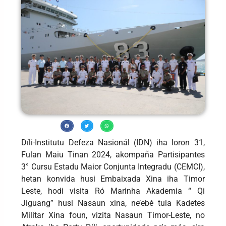
Díli-Institutu Defeza Nasionál (IDN) iha loron 31,
Fulan Maiu Tinan 2024, akompaña Partisipantes
3° Cursu Estadu Maior Conjunta Integradu (CEMCI),
hetan konvida husi Embaixada Xina iha Timor
Leste, hodi visita Ró Marinha Akademia “ Qi
Jiguang” husi Nasaun xina, ne’ebé tula Kadetes
Militar Xina foun, vizita Nasaun Timor-Leste, no