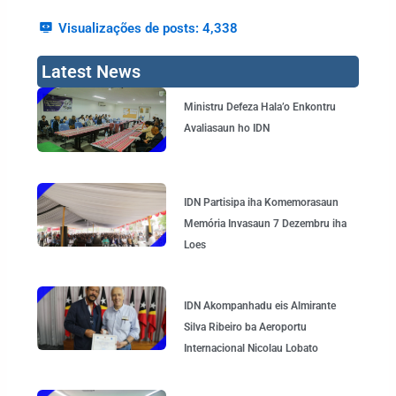
Visualizações de posts:
4,338
Latest News
Page
Page
Page
Page
Ministru Defeza Hala’o Enkontru
Avaliasaun ho IDN
IDN Partisipa iha Komemorasaun
Memória Invasaun 7 Dezembru iha
Loes
IDN Akompanhadu eis Almirante
Silva Ribeiro ba Aeroportu
Internacional Nicolau Lobato