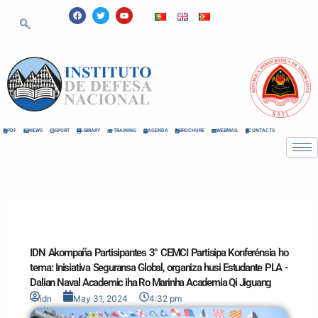
Skip
F
T
Y
a
w
o
to
c
i
u
e
t
t
content
b
t
u
o
e
b
o
r
e
k
PDF
NEWS
SPORT
LIBRARY
TRAINING
AGENDA
BROCHURE
WEBMAIL
CONTACTS
IDN Akompaña Partisipantes 3° CEMCI Partisipa Konferénsia ho
tema: Inisiativa Seguransa Global, organiza husi Estudante PLA -
Dalian Naval Academic iha Ro Marinha Academia Qi Jiguang
idn
May 31, 2024
4:32 pm