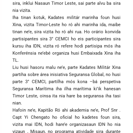
sira, inklui Nasaun Timor Leste, sai parte alvu ba sira
nia vizita.
Iha tinan kotuk, Kadates militár marinha foun husi
Xina, vizita Timor-Leste ho ró ahi marinha ida, maibe
tinan ne’e, sira vizita ho ró ahi rua. Ho orário konvida
partisipantes sira 3° CEMCI ho eis participantes sira
kursu iha IDN, vizita ró refere hodi partisipa mós iha
Konferénsia ne’ebé organiza husi Embaixada Xina iha
TL.
Liu husi hasoru malu ne’e, parte Kadates Militár Xina
partiha sobre área inisiativa Seguransa Global, no husi
parte 3° CEMCI, partilha mós kona –bá perspetiva
Seguransa Marítima iha ilha marítima ki’ik hanesan
Timor Leste, oinsa ita nia hare ba seguransa iha tasi
nian.
Hafoin ne’e, Kapitão Ró ahi akademia ne’e, Prof Snr .
Capt Yi Chengato ho oficial ho kadetes foun sira,
vizita mai IDN, hodi hare’e organizasaun IDN ho nia
vizaun , Misaun, no programa atividade sira durante