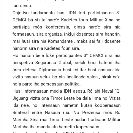
lao oinsa.
Objetivu fundamentu husi IDN lori participantes 3°
CEMCI bá vizita hare’e Kadetes foun Militar Xina no
partisipa mós konferénsia, oinsa hare’e sira nia
formasaun, sira organiza, inklui dosentes sira hanorin,
mai husi sira nia Komandante , maka sai fali dosente
hanorin sira nia Kadetes foun sira.
Ho hanoin bele loke participantes 3° CEMCI sira nia
perspetiva Seguransa Global, seluk hodi hatene iha
área defesa Diplomasia husi militar husi nasaun ida
vizita nasaun seluk ho nia finalidade saída , hirak ne’e
hola parte iha persepsaun polítika.
Husi Informasaun media IDN asesu, Ró ahi Naval “Qi
Jiguang vizita ona Timor Leste ba dala lima ho Vizita
ida ne’e, ho intensaun hametin liután kooperasaun
Bilaterál entre Nasaun rua. No Prezensa mós Ró
Marinha Xina mai Timor Leste nudar Tradisaun Militar
Marinha iha mundu atu hametin koperasaun.