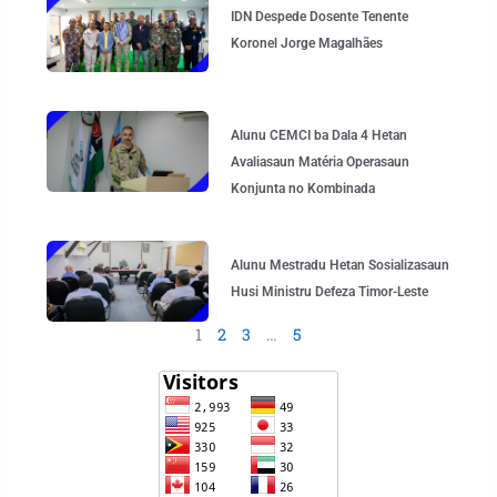
IDN Despede Dosente Tenente
Koronel Jorge Magalhães
Alunu CEMCI ba Dala 4 Hetan
Avaliasaun Matéria Operasaun
Konjunta no Kombinada
Alunu Mestradu Hetan Sosializasaun
Husi Ministru Defeza Timor-Leste
1
2
3
…
5