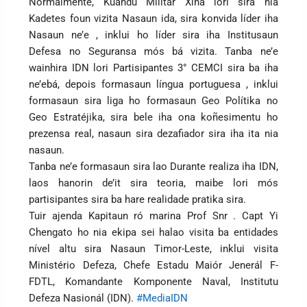
Normalmente, Kuandu Militár Xina lori sira nia
Kadetes foun vizita Nasaun ida, sira konvida líder iha
Nasaun ne’e , inklui ho líder sira iha Institusaun
Defesa no Seguransa mós bá vizita. Tanba ne’e
wainhira IDN lori Partisipantes 3° CEMCI sira ba iha
ne’ebá, depois formasaun língua portuguesa , inklui
formasaun sira liga ho formasaun Geo Polítika no
Geo Estratéjika, sira bele iha ona koñesimentu ho
prezensa real, nasaun sira dezafiador sira iha ita nia
nasaun.
Tanba ne’e formasaun sira lao Durante realiza iha IDN,
laos hanorin de’it sira teoria, maibe lori mós
partisipantes sira ba hare realidade pratika sira.
Tuir ajenda Kapitaun ró marina Prof Snr . Capt Yi
Chengato ho nia ekipa sei halao visita ba entidades
nível altu sira Nasaun Timor-Leste, inklui visita
Ministério Defeza, Chefe Estadu Maiór Jenerál F-
FDTL, Komandante Komponente Naval, Institutu
Defeza Nasionál (IDN).
#MediaIDN