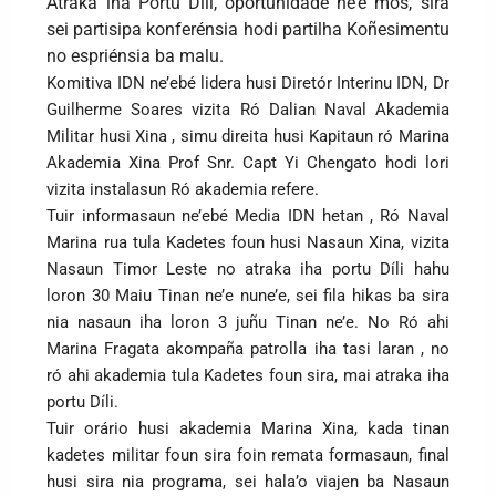
Atraka iha Portu Díli, oportunidade ne’e mós, sira
sei partisipa konferénsia hodi partilha Koñesimentu
no espriénsia ba malu.
Komitiva IDN ne’ebé lidera husi Diretór Interinu IDN, Dr
Guilherme Soares vizita Ró Dalian Naval Akademia
Militar husi Xina , simu direita husi Kapitaun ró Marina
Akademia Xina Prof Snr. Capt Yi Chengato hodi lori
vizita instalasun Ró akademia refere.
Tuir informasaun ne’ebé Media IDN hetan , Ró Naval
Marina rua tula Kadetes foun husi Nasaun Xina, vizita
Nasaun Timor Leste no atraka iha portu Díli hahu
loron 30 Maiu Tinan ne’e nune’e, sei fila hikas ba sira
nia nasaun iha loron 3 juñu Tinan ne’e. No Ró ahi
Marina Fragata akompaña patrolla iha tasi laran , no
ró ahi akademia tula Kadetes foun sira, mai atraka iha
portu Díli.
Tuir orário husi akademia Marina Xina, kada tinan
kadetes militar foun sira foin remata formasaun, final
husi sira nia programa, sei hala’o viajen ba Nasaun