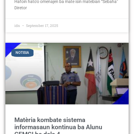
Hafoin hato’o omenajen ba mate isin matebian “Sebaha”
Diretor
idn
September 17, 2025
NOTISIA
Matèria kombate sistema
informasaun kontinua ba Alunu