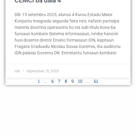
CEMCI ba dala 4
Dìli- 15 setembru 2025, alunus 4 Kursu Estadu Maior
Konjuntu Integradu segunda feira ne’e, nafatin partisipa
materia doutrina operasoins ho nia sub-título kona-ba
funsaun kombate Sistema informasaun, ne’ebe hanorin
husi dosente diretór Ensino formasaun IDN, kapitaun
Fragata Graduadu Nicolau Sousa Guterres, iha auditoriu
IDN palasiu Governu Dìli. Entretantu funsaun kombate
idn
September 15, 2025
1
…
6
7
8
9
10
…
61