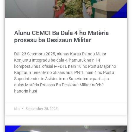
Alunu CEMCI Ba Dala 4 ho Matèria
prosesu ba Desizaun Militar
Dìli -23 Setembru 2025, alunus Kursu Estadu Maior
Konjuntu Integradu ba dala 4, hamutuk nain 14
kompostu husi ofisial F-FDTL nain 10 ho Postu Majór ho
Kapitaun Tenente no ofisais husi PNTL nain 4 ho Postu
Superintendente Asistente no Superintente partisipa
aulas Matèria Prosssu Ba Desizaun Militar ne’ebè
hanorin husi
idn
September 25, 2025