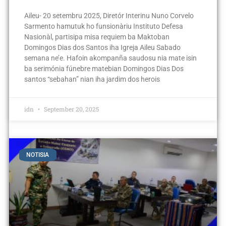
Aileu- 20 setembru 2025, Diretór Interinu Nuno Corvelo
Sarmento hamutuk ho funsionàriu Instituto Defesa
Nasionàl, partisipa misa requiem ba Maktoban
Domingos Dias dos Santos iha Igreja Aileu Sabado
semana ne’e. Hafoin akompanña saudosu nia mate isin
ba serimónia fúnebre matebian Domingos Dias Dos
santos “sebahan” nian iha jardim dos herois
idn
September 20, 2025
NOTISIA