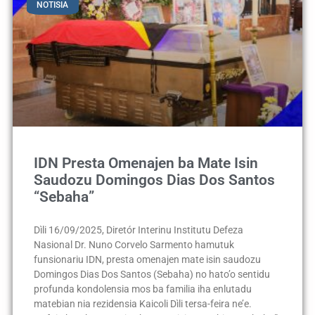
NOTISIA
IDN Presta Omenajen ba Mate Isin
Saudozu Domingos Dias Dos Santos
“Sebaha”
Dìli 16/09/2025, Diretór Interinu Institutu Defeza
Nasional Dr. Nuno Corvelo Sarmento hamutuk
funsionariu IDN, presta omenajen mate isin saudozu
Domingos Dias Dos Santos (Sebaha) no hato’o sentidu
profunda kondolensia mos ba familia iha enlutadu
matebian nia rezidensia Kaicoli Dìli tersa-feira ne’e.