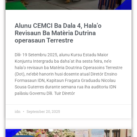
Alunu CEMCI Ba Dala 4, Hala’o
Revisaun Ba Matèria Dutrina
operasaun Terrestre
Dìli- 19 Setembru 2025, alunu Kursu Estadu Maior
Konjuntu Intergradu ba daha’at iha sesta feira, ne’e
hala’o revisaun ba Matèria Doutrina Operasoins Terrestre
(Dot), ne’ebè hanorin husi dosente atual Diretór Ensino
Formasaun IDN, Kapitaun Fragata Graduadu Nicolau
Sousa Guterres durante semana rua iha auditoriu IDN
palàsiu Governu Dìli. Tuir Diretór
idn
September 20, 2025