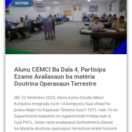
NOTISIA
Alunu CEMCI Ba Dala 4, Partisipa
Ezame Avaliasaun ba matèria
Doutrina Operasaun Terrestre
Dìli- 22 Setembru 2025, Alunu kursu Estadu Maior
Konjuntu Integradu na’in 14 kompostu husi ofisial ho
postu Major no Kapitaun Tenente husi F-FDTL nain 10 no
Superintente asistente no superintende Polisia nain 4,
husi PNTL, halao teste avaliasaun koñesimentu klasse
ba Matèria doutrina operasaun terrestres ne’ebè hanorin