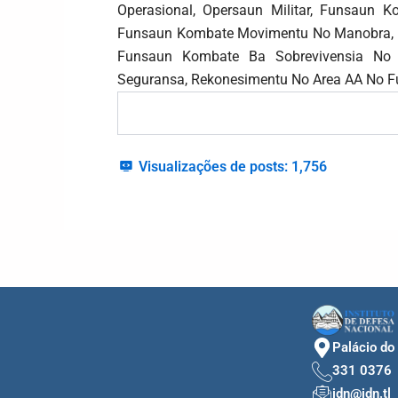
Operasional, Opersaun Militar, Funsaun
Funsaun Kombate Movimentu No Manobra, 
Funsaun Kombate Ba Sobrevivensia No
Seguransa, Rekonesimentu No Area AA No F
Visualizações de posts:
1,756
Palácio do
331 0376
idn@idn.tl