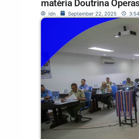
matèria Doutrina Operas
idn
September 22, 2025
3:5