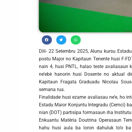
Dìli- 22 Setembru 2025, Alunu kursu Estadu
postu Major no Kapitaun Tenente husi F-FDT
nain 4, husi PNTL, halao teste avaliasaun 
ne’ebè hanorin husi Dosente no aktual di
Kapitaun Fragata Graduadu Nicolau Sousa 
semana rua.
Finalidade husi ezame avaliasau ne’e, ho in
Estadu Maior Konjuntu Integradu (Cemci) ba 
nian (DOT) partisipa formasaun iha Institutu
Enkuantu Matèria Doutrina Operasaun Terre
hahu husi aula ba loron dahuluk to’o ba 