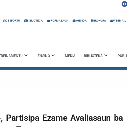
F
a
c
e
b
o
o
DESPORTU
BIBLIOTECA
FORMASAUN
AGENDA
BROXURA
WEBMAIL
k
TREINAMENTU
ENSINO
MEDIA
BIBLIOTEKA
PUBL
, Partisipa Ezame Avaliasaun ba