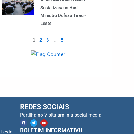
Alunu Mestradu Hetan
Sosializasaun Husi
Ministru Defeza Timor-
Leste
1
2
3
…
5
REDES SOCIAIS
Partilha no Visita ami nia social media
F
T
Y
a
w
o
c
i
u
BOLETIM INFORMATIVU
-Leste
e
t
t