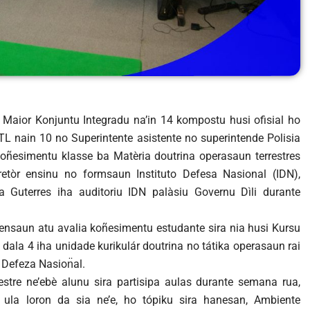
 Maior Konjuntu Integradu na’in 14 kompostu husi ofisial ho
L nain 10 no Superintente asistente no superintende Polisia
koñesimentu klasse ba Matèria doutrina operasaun terrestres
retòr ensinu no formsaun Instituto Defesa Nasional (IDN),
Guterres iha auditoriu IDN palàsiu Governu Dìli durante
tensaun atu avalia koñesimentu estudante sira nia husi Kursu
dala 4 iha unidade kurikulár doutrina no tátika operasaun rai
 Defeza Nasion̈al.
stre ne’ebè alunu sira partisipa aulas durante semana rua,
ula loron da sia ne’e, ho tópiku sira hanesan, Ambiente