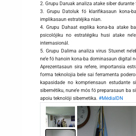
2. Grupu Daruak analiza atake siber durante 
3. Grupu Datoluk fó klarifikasaun kona-b
implikasaun estratéjika nian.
4. Grupu Dahaat explika kona-ba atake ba 
psicolójiku no estratégiku husi atake ne
internasionál.
5. Grupu Dalima analiza virus Stuxnet ne’
ne’e fó hanoin kona-ba dominasaun digital n
Aprezentasaun sira refere, importansia estra
forma teknolojia bele sai ferramenta poder
kapasidade no kompriensaun estudante sir
sibernétiku, nune’e mós fó preparasaun ba si
apoiu teknolóji sibernetika.
#MédiaIDN