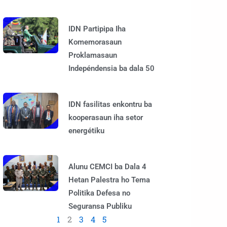
IDN Partipipa Iha
Komemorasaun
Proklamasaun
Indepéndensia ba dala 50
IDN fasilitas enkontru ba
kooperasaun iha setor
energétiku
Alunu CEMCI ba Dala 4
Hetan Palestra ho Tema
Politika Defesa no
Seguransa Publiku
1
2
3
4
5