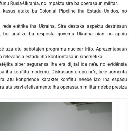
funu Rusia-Ukrania, no impaktu sira ba operasaun milítar.
a kasus atake ba Colonial Pipeline iha Estadu Unidos, no
rede elétrika iha Ukraina. Sira destaka aspektu destrisaun
’e, ho analize ba resposta governu Ukraina nian no apoiu
ebé uza atu sabotajen programa nuclear Irão. Aprezentasaun
o relevánsia estadu iha konfrontasaun sibernetika.
téjika siber seguransa iha era dijital ida ne’e, no evidénsia
osa iha konflitu modernu. Diskusaun grupu ne’e, bele aumenta
a atu konpriende karakter konflitu ne’ebé la’o iha espasu
ra atu servi efetivamente iha operasaun milítar ne’ebé presiza