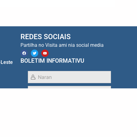
REDES SOCIAIS
Partilha no Visita ami nia social media
F
T
Y
a
w
o
c
i
u
BOLETIM INFORMATIVU
-Leste
e
t
t
b
t
u
o
e
b
o
r
e
k