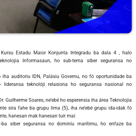
i Kursu Estadu Maior Konjunta Integradu ba dala 4 , halo
eknolojia Informasaun, ho sub-tema siber seguransa no
o iha auditoriu IDN, Palásiu Governu, no fó oportunidade ba
o lideransa teknolóji relasiona ho seguransa nasional no
. Guilherme Soares, ne’ebé ho esperensia iha área Teknolojia
te sira fahe ba grupu lima (5), iha ne’ebé grupu ida-idak fó
ente, hanesan mak hanesan tuir mai:
-ba siber seguransa no dominíu marítimu, ho enfaze ba