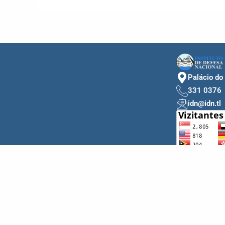
Palácio do
331 0376
idn@idn.tl