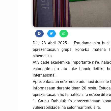
Díli, 23 Abril 2025 – Estudante sira hus
aprezentasaun grupál kona-ba matéria T
sibernetika.
Atividade akademika importante ne’e, hala’
estudante sira atu loke hanoin kritiku h
internasionál.
Aprezentasaun ne’e moderadu husi dosente Dr
Informasaun durante tinan 20 resin. Estudan
aprezentasaun ho tematika sira ne’ebé difer
1. Grupu Dahuluk fó aprezentasaun kona
vulnerabilidade iha setor marítimu sira.