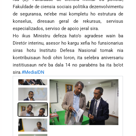
Fakuldade de ciensia sociais politika dezenvolvimentu
de seguransa, ne’ebe mai kompletu ho estrutura de
konselus, diresaun geral de rekursus, servisus
especializados, serviso de apoio jeral sira.
Ho ikus Ministru defeza hato’o agradese wain ba
Diretór interinu, asesor ho kargu xefia ho funsionarius
siras hotu Instituto Defesa Nasional tomak nia
kontribuisaun hodi ohin loron, ita selebra aniversariu
institiusaun ne’e ba dala 14 no parabéns ba ita bo’ot
sira.
#MediaIDN