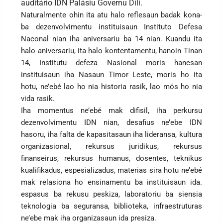
auditário IDN Palásiu Governu Díli.
Naturalmente ohin ita atu halo reflesaun badak kona-
ba dezenvolvimentu instituisaun Instituto Defesa
Naconal nian iha aniversariu ba 14 nian. Kuandu ita
halo aniversariu, ita halo kontentamentu, hanoin Tinan
14, Institutu defeza Nasional moris hanesan
instituisaun iha Nasaun Timor Leste, moris ho ita
hotu, ne’ebé lao ho nia historia rasik, lao mós ho nia
vida rasik.
Iha momentus ne’ebé mak difisil, iha perkursu
dezenvolvimentu IDN nian, desafius ne’ebe IDN
hasoru, iha falta de kapasitasaun iha lideransa, kultura
organizasional, rekursus juridikus, rekursus
finanseirus, rekursus humanus, dosentes, teknikus
kualifikadus, espesializadus, materias sira hotu ne’ebé
mak relasiona ho ensinamentu ba instituisaun ida.
espasus ba rekusu peskiza, laboratoriu ba siensia
teknologia ba seguransa, biblioteka, infraestruturas
ne’ebe mak iha organizasaun ida presiza.