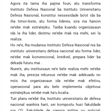
Agora ita tama iha pajina foun, atu transforma
Instituto Defesa Nasional ba Instituto Universitariu
Defesa Nasional, konstitui nessesidade bo’ot ida ba
iha timor-leste, atu forma lideres, sira nia hanoin
ne’ebe mak estratejiku. Tanba kuandu organizasaun
ida la iha lider, destinu ne’ebe mak nia mehi, sei la
realiza.
Ho ne’e, Iha mudansa Instituto Defesa Nasional nia ba
instituto universitariu defesa nacional atu forma lider,
ne’ebe mak konvencional, kredivel, prepara lider ba
dekada futuru mai .
Nune’e, atu instituisaun ne’e bele realiza mehi ne’ebe
mak iha, presiza rekursus ne’ebe mak adekuadu no
mós iha organizasaun ida ne’ebe mak efetivu,
operasional para atu bele implementa objetivus
estratejikus ne’ebé mak ha’u koalia.
Tuir planu ne’ebé iha, Instituto universitariu de defesa
nacional wanhira harii, sei kompostu husi fakuldade
rua (2): Fakuldade de ciensia militar ou policial;