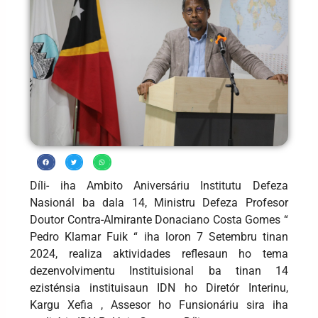
Díli- iha Ambito Aniversáriu Institutu Defeza
Nasionál ba dala 14, Ministru Defeza Profesor
Doutor Contra-Almirante Donaciano Costa Gomes “
Pedro Klamar Fuik “ iha loron 7 Setembru tinan
2024, realiza aktividades reflesaun ho tema
dezenvolvimentu Instituisional ba tinan 14
ezisténsia instituisaun IDN ho Diretór Interinu,
Kargu Xefia , Assesor ho Funsionáriu sira iha