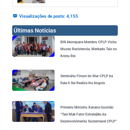
Visualizações de posts:
4,155
Últimas Notícias
Page
Page
Page
Page
Page
IDN Akompana Membru CPLP Vizita
Muzeu Rezistensia, Merkadu Tais no
Kristu Rei
Semináriu Fórum do Mar CPLP ba
Dala 6 Sei Realiza iha Angola
Primeiru Ministru Xanana Gusmão
“Tasi Mak Fator Estratejiku ba
Dezenvolvimentu Sustentavel CPLP”