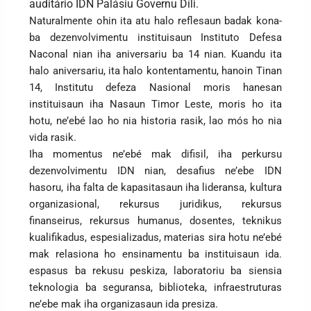
auditário IDN Palásiu Governu Díli.
Naturalmente ohin ita atu halo reflesaun badak kona-
ba dezenvolvimentu instituisaun Instituto Defesa
Naconal nian iha aniversariu ba 14 nian. Kuandu ita
halo aniversariu, ita halo kontentamentu, hanoin Tinan
14, Institutu defeza Nasional moris hanesan
instituisaun iha Nasaun Timor Leste, moris ho ita
hotu, ne’ebé lao ho nia historia rasik, lao mós ho nia
vida rasik.
Iha momentus ne’ebé mak difisil, iha perkursu
dezenvolvimentu IDN nian, desafius ne’ebe IDN
hasoru, iha falta de kapasitasaun iha lideransa, kultura
organizasional, rekursus juridikus, rekursus
finanseirus, rekursus humanus, dosentes, teknikus
kualifikadus, espesializadus, materias sira hotu ne’ebé
mak relasiona ho ensinamentu ba instituisaun ida.
espasus ba rekusu peskiza, laboratoriu ba siensia
teknologia ba seguransa, biblioteka, infraestruturas
ne’ebe mak iha organizasaun ida presiza.