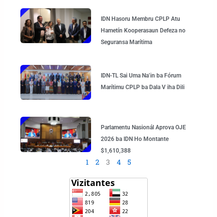
IDN Hasoru Membru CPLP Atu
Hametín Kooperasaun Defeza no
Seguransa Marítima
IDN-TL Sai Uma Na’in ba Fórum
Marítimu CPLP ba Dala V iha Dili
Parlamentu Nasionál Aprova OJE
2026 ba IDN Ho Montante
$1,610,388
1
2
3
4
5