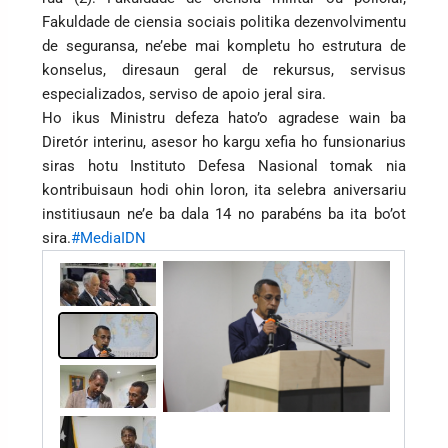
Fakuldade de ciensia sociais politika dezenvolvimentu
de seguransa, ne’ebe mai kompletu ho estrutura de
konselus, diresaun geral de rekursus, servisus
especializados, serviso de apoio jeral sira.
Ho ikus Ministru defeza hato’o agradese wain ba
Diretór interinu, asesor ho kargu xefia ho funsionarius
siras hotu Instituto Defesa Nasional tomak nia
kontribuisaun hodi ohin loron, ita selebra aniversariu
institiusaun ne’e ba dala 14 no parabéns ba ita bo’ot
sira.
#MediaIDN