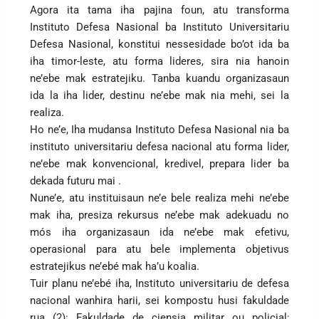
Agora ita tama iha pajina foun, atu transforma
Instituto Defesa Nasional ba Instituto Universitariu
Defesa Nasional, konstitui nessesidade bo’ot ida ba
iha timor-leste, atu forma lideres, sira nia hanoin
ne’ebe mak estratejiku. Tanba kuandu organizasaun
ida la iha lider, destinu ne’ebe mak nia mehi, sei la
realiza.
Ho ne’e, Iha mudansa Instituto Defesa Nasional nia ba
instituto universitariu defesa nacional atu forma lider,
ne’ebe mak konvencional, kredivel, prepara lider ba
dekada futuru mai .
Nune’e, atu instituisaun ne’e bele realiza mehi ne’ebe
mak iha, presiza rekursus ne’ebe mak adekuadu no
mós iha organizasaun ida ne’ebe mak efetivu,
operasional para atu bele implementa objetivus
estratejikus ne’ebé mak ha’u koalia.
Tuir planu ne’ebé iha, Instituto universitariu de defesa
nacional wanhira harii, sei kompostu husi fakuldade
rua (2): Fakuldade de ciensia militar ou policial;