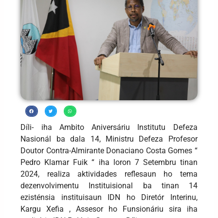
Díli- iha Ambito Aniversáriu Institutu Defeza
Nasionál ba dala 14, Ministru Defeza Profesor
Doutor Contra-Almirante Donaciano Costa Gomes “
Pedro Klamar Fuik “ iha loron 7 Setembru tinan
2024, realiza aktividades reflesaun ho tema
dezenvolvimentu Instituisional ba tinan 14
ezisténsia instituisaun IDN ho Diretór Interinu,
Kargu Xefia , Assesor ho Funsionáriu sira iha