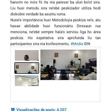
hanorin no mós fó ita nia pareser ba ulun bo’ot sira.
Liu husi metodu sira ne’ebé peskizador utiliza hodi
diskobre verdade ba asuntu ruma.
Nune’e importância husi Metodolojia peskiza ne’e, atu
hasae abilidade husi funsionáriu Diresaun rua
menciona, ne’ebé sempre hala’o servisu liga ho área
peskiza. Ho espetativa sira aprofunda liu tan
partisipantes sira nia koiñesimentu.
#Media
IDN
Visualizações de posts:
4,207