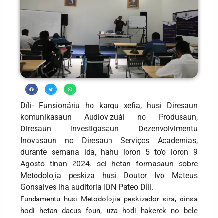
Díli- Funsionáriu ho kargu xefia, husi Diresaun
komunikasaun Audiovizuál no Produsaun,
Diresaun Investigasaun Dezenvolvimentu
Inovasaun no Diresaun Serviços Academias,
durante semana ida, hahu loron 5 to’o loron 9
Agosto tinan 2024. sei hetan formasaun sobre
Metodolojia peskiza husi Doutor Ivo Mateus
Gonsalves iha auditória IDN Pateo Díli.
Fundamentu husi Metodolojia peskizador sira, oinsa
hodi hetan dadus foun, uza hodi hakerek no bele