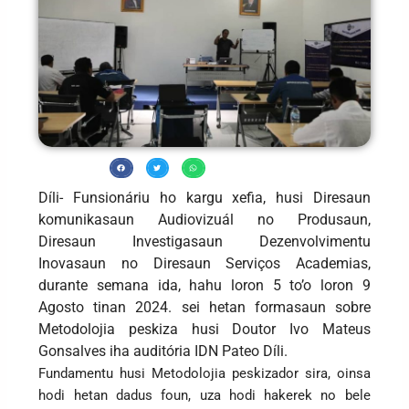
Díli- Funsionáriu ho kargu xefia, husi Diresaun
komunikasaun Audiovizuál no Produsaun,
Diresaun Investigasaun Dezenvolvimentu
Inovasaun no Diresaun Serviços Academias,
durante semana ida, hahu loron 5 to’o loron 9
Agosto tinan 2024. sei hetan formasaun sobre
Metodolojia peskiza husi Doutor Ivo Mateus
Gonsalves iha auditória IDN Pateo Díli.
Fundamentu husi Metodolojia peskizador sira, oinsa
hodi hetan dadus foun, uza hodi hakerek no bele