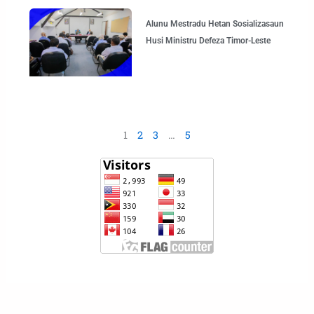
Alunu Mestradu Hetan Sosializasaun
Husi Ministru Defeza Timor-Leste
1
2
3
…
5