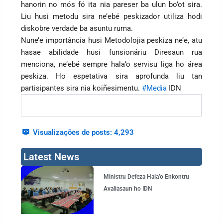
hanorin no mós fó ita nia pareser ba ulun bo’ot sira.
Liu husi metodu sira ne’ebé peskizador utiliza hodi
diskobre verdade ba asuntu ruma.
Nune’e importância husi Metodolojia peskiza ne’e, atu
hasae abilidade husi funsionáriu Diresaun rua
menciona, ne’ebé sempre hala’o servisu liga ho área
peskiza. Ho espetativa sira aprofunda liu tan
partisipantes sira nia koiñesimentu.
#Media
IDN
Visualizações de posts:
4,293
Latest News
Page
Page
Page
Page
Ministru Defeza Hala’o Enkontru
Avaliasaun ho IDN