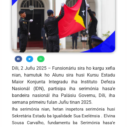
Díli, 2 Juñu 2025 – Funsionáriu sira ho kargu xefia
nian, hamutuk ho Alunu sira husi Kursu Estadu
Maior Konjunta Integradu iha Instituto Defeza
Nasionál (IDN), partisipa iha serimónia hasa’e
bandeira nasionál iha Palásiu Governu, Díli, iha
semana primeiru fulan Juñu tinan 2025.
Iha serimónia nian, hetan inspetora serimónia husi
Sekretária Estadu ba Igualidade Sua Exelénsia . Elvina
Sousa Carvalho, fundamentu ba Serimónia hasa’e