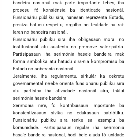
bandeira nasionál mak parte importante tebes, iha
prosesu fó konsiénsia ba identidade nasionál.
Funsionáriu públiku sira, hanesan reprezenta Estadu,
presiza hatudu respeitu, orgulho no lealdade ba rai-
laran no bandeira nasionál.
Funsionáriu públiku sira iha obligasaun moral no
institusionál atu sustenta no promove valor-pátria.
Partisipasaun iha serimónia hasa’e bandeira mak
forma simbolika atu hatudu sira-nia kompromisu ba
Estadu no soberania nasionál.
Jeralmente, iha regulamentu, sirkulár ka dekretu
governamentál ne’ebé orienta funsionáriu públiku sira
atu partisipa iha ativadade nasionál sira, inklui
serimónia hasa’e bandeira.
Serimónia ne’e, fó kontribuisaun importante ba
konsientizasaun sivika no edukasaun patriótiku.
Funsionáriu públiku sira tenke sai ezemplu ba
komunidade. Partisipasaun regular iha serimónia
hasa’e bandeira nasional, hodi bele ajuda fó unidade