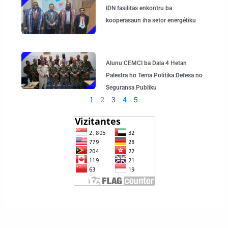
IDN fasilitas enkontru ba
kooperasaun iha setor energétiku
Alunu CEMCI ba Dala 4 Hetan
Palestra ho Tema Politika Defesa no
Seguransa Publiku
1
2
3
4
5