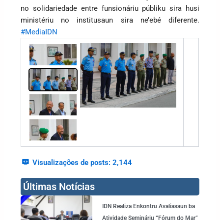
no solidariedade entre funsionáriu públiku sira husi
ministériu no institusaun sira ne’ebé diferente.
#MediaIDN
Visualizações de posts:
2,144
Últimas Notícias
Page
Page
Page
Page
Page
IDN Realiza Enkontru Avaliasaun ba
Atividade Semináriu “Fórum do Mar”