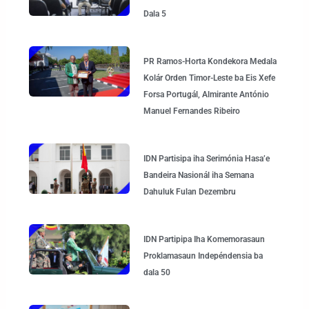
Dala 5
PR Ramos-Horta Kondekora Medala
Kolár Orden Timor-Leste ba Eis Xefe
Forsa Portugál, Almirante António
Manuel Fernandes Ribeiro
IDN Partisipa iha Serimónia Hasa’e
Bandeira Nasionál iha Semana
Dahuluk Fulan Dezembru
IDN Partipipa Iha Komemorasaun
Proklamasaun Indepéndensia ba
dala 50