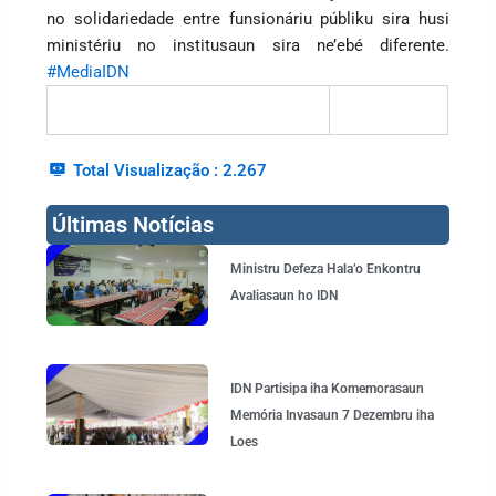
no solidariedade entre funsionáriu públiku sira husi
ministériu no institusaun sira ne’ebé diferente.
#MediaIDN
Total Visualização :
2.267
Últimas Notícias
Page
Page
Page
Page
Ministru Defeza Hala’o Enkontru
Avaliasaun ho IDN
IDN Partisipa iha Komemorasaun
Memória Invasaun 7 Dezembru iha
Loes