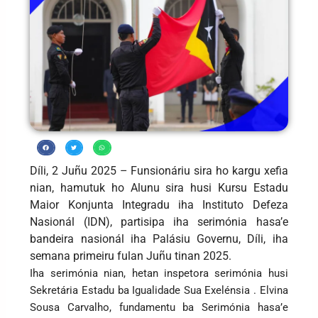
Díli, 2 Juñu 2025 – Funsionáriu sira ho kargu xefia
nian, hamutuk ho Alunu sira husi Kursu Estadu
Maior Konjunta Integradu iha Instituto Defeza
Nasionál (IDN), partisipa iha serimónia hasa’e
bandeira nasionál iha Palásiu Governu, Díli, iha
semana primeiru fulan Juñu tinan 2025.
Iha serimónia nian, hetan inspetora serimónia husi
Sekretária Estadu ba Igualidade Sua Exelénsia . Elvina
Sousa Carvalho, fundamentu ba Serimónia hasa’e