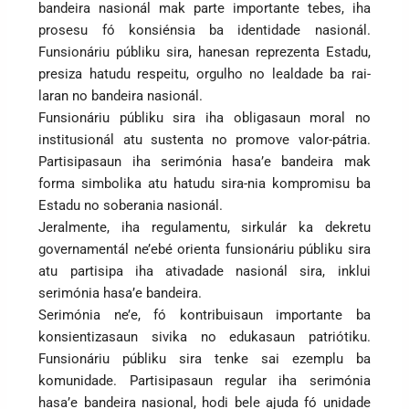
bandeira nasionál mak parte importante tebes, iha
prosesu fó konsiénsia ba identidade nasionál.
Funsionáriu públiku sira, hanesan reprezenta Estadu,
presiza hatudu respeitu, orgulho no lealdade ba rai-
laran no bandeira nasionál.
Funsionáriu públiku sira iha obligasaun moral no
institusionál atu sustenta no promove valor-pátria.
Partisipasaun iha serimónia hasa’e bandeira mak
forma simbolika atu hatudu sira-nia kompromisu ba
Estadu no soberania nasionál.
Jeralmente, iha regulamentu, sirkulár ka dekretu
governamentál ne’ebé orienta funsionáriu públiku sira
atu partisipa iha ativadade nasionál sira, inklui
serimónia hasa’e bandeira.
Serimónia ne’e, fó kontribuisaun importante ba
konsientizasaun sivika no edukasaun patriótiku.
Funsionáriu públiku sira tenke sai ezemplu ba
komunidade. Partisipasaun regular iha serimónia
hasa’e bandeira nasional, hodi bele ajuda fó unidade