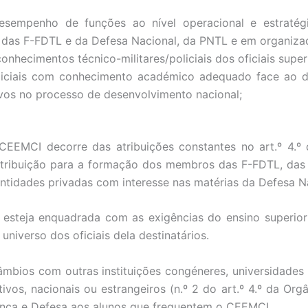
 desempenho de funções ao nível operacional e estraté
es das F-FDTL e da Defesa Nacional, da PNTL e em organizaç
conhecimentos técnico-militares/policiais dos oficiais sup
oliciais com conhecimento académico adequado face ao 
ivos no processo de desenvolvimento nacional;
EEMCI decorre das atribuições constantes no art.º 4.º 
tribuição para a formação dos membros das F-FDTL, das
ntidades privadas com interesse nas matérias da Defesa N
steja enquadrada com as exigências do ensino superior u
 universo dos oficiais dela destinatários.
âmbios com outras instituições congéneres, universidades
vos, nacionais ou estrangeiros (n.º 2 do art.º 4.º da Orgâ
ança e Defesa aos alunos que frequentem o CEEMCI.