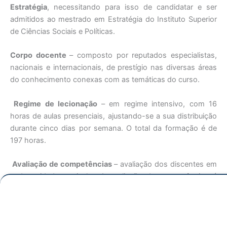
Estratégia
, necessitando para isso de candidatar e ser
admitidos ao mestrado em Estratégia do Instituto Superior
de Ciências Sociais e Políticas.
Corpo docente
– composto por reputados especialistas,
nacionais e internacionais, de prestígio nas diversas áreas
do conhecimento conexas com as temáticas do curso.
Regime de lecionação
– em regime intensivo, com 16
horas de aulas presenciais, ajustando-se a sua distribuição
durante cinco dias por semana. O total da formação é de
197 horas.
Avaliação de competências
– avaliação dos discentes em
cada unidade curricular. A avaliação de competências é
sujeita à forma escrita (trabalhos ou testes de avaliação) e a
classificação final é efetuada na escala quantitativa de 0 a
20 valores.