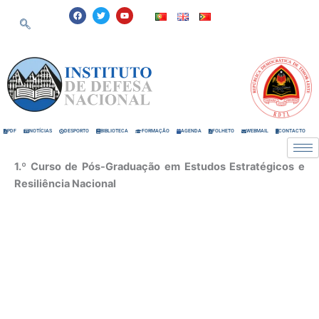
Skip
F
T
Y
a
w
o
to
c
i
u
e
t
t
content
b
t
u
o
e
b
o
r
e
k
PDF
NOTÍCIAS
DESPORTO
BIBLIOTECA
FORMAÇÃO
AGENDA
FOLHETO
WEBMAIL
CONTACTO
1.º Curso de Pós-Graduação em Estudos Estratégicos e
Resiliência Nacional