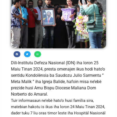
Dìli-Institutu Defeza Nasional (IDN) iha loron 25
Maiu Tinan 2024, presta omenajen ikus hodi hato’o
sentidu Kondolènsia ba Saudozu Julio Sarmentu ”
Meta Malik ” iha Igreja Balide, hafoin misa ne’ebè
prezide husi Amu Bispu Diocese Maliana Dom
Norberto do Amaral.
Tuir informasaun ne’ebè hato’o husi famìlia sira,
matebian hakotu is ikus iha loron 24 Maiu Tinan 2024,
dader tuku 7 liu oras timor leste iha Hospitàl Nasionàl