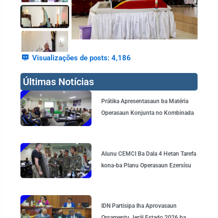
Visualizações de posts:
4,186
Últimas Notícias
Page
Page
Page
Page
Page
Prátika Apresentasaun ba Matéria
Operasaun Konjunta no Kombinada
Alunu CEMCI Ba Dala 4 Hetan Tarefa
kona-ba Planu Operasaun Ezersísu
IDN Partisipa Iha Aprovasaun
Orsamentu Jerál Estado 2026 ba