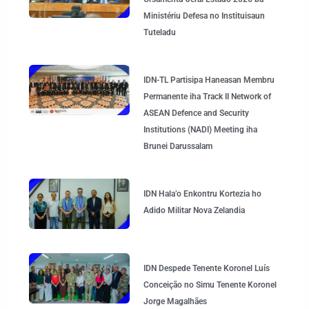
Ministériu Defesa no Instituisaun
Tuteladu
IDN-TL Partisipa Haneasan Membru
Permanente iha Track II Network of
ASEAN Defence and Security
Institutions (NADI) Meeting iha
Brunei Darussalam
IDN Hala’o Enkontru Kortezia ho
Adido Militar Nova Zelandia
IDN Despede Tenente Koronel Luís
Conceição no Simu Tenente Koronel
Jorge Magalhães