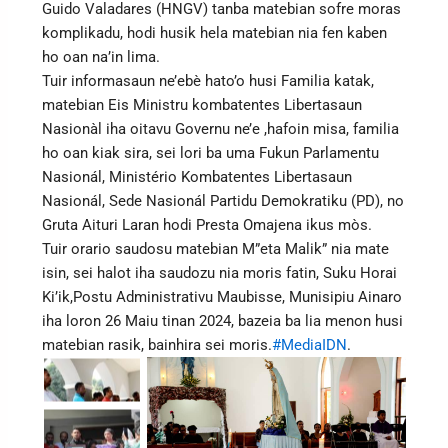
Guido Valadares (HNGV) tanba matebian sofre moras
komplikadu, hodi husik hela matebian nia fen kaben
ho oan na’in lima.
Tuir informasaun ne’ebè hato’o husi Familia katak,
matebian Eis Ministru kombatentes Libertasaun
Nasionàl iha oitavu Governu ne’e ,hafoin misa, familia
ho oan kiak sira, sei lori ba uma Fukun Parlamentu
Nasionál, Ministério Kombatentes Libertasaun
Nasionál, Sede Nasionál Partidu Demokratiku (PD), no
Gruta Aituri Laran hodi Presta Omajena ikus mòs.
Tuir orario saudosu matebian M”eta Malik” nia mate
isin, sei halot iha saudozu nia moris fatin, Suku Horai
Ki’ik,Postu Administrativu Maubisse, Munisipiu Ainaro
iha loron 26 Maiu tinan 2024, bazeia ba lia menon husi
matebian rasik, bainhira sei moris.
#MediaIDN
.