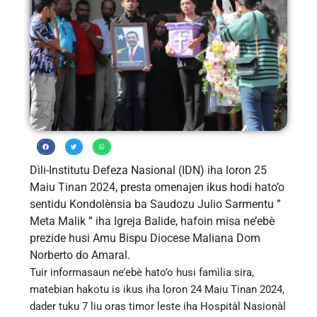
Dìli-Institutu Defeza Nasional (IDN) iha loron 25
Maiu Tinan 2024, presta omenajen ikus hodi hato’o
sentidu Kondolènsia ba Saudozu Julio Sarmentu ”
Meta Malik ” iha Igreja Balide, hafoin misa ne’ebè
prezide husi Amu Bispu Diocese Maliana Dom
Norberto do Amaral.
Tuir informasaun ne’ebè hato’o husi famìlia sira,
matebian hakotu is ikus iha loron 24 Maiu Tinan 2024,
dader tuku 7 liu oras timor leste iha Hospitàl Nasionàl