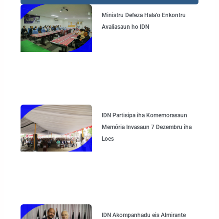
Page
Page
Page
Page
Ministru Defeza Hala’o Enkontru
Avaliasaun ho IDN
IDN Partisipa iha Komemorasaun
Memória Invasaun 7 Dezembru iha
Loes
IDN Akompanhadu eis Almirante