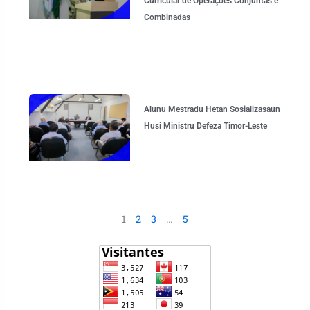
Curricular de Operações Conjuntas e
Combinadas
Alunu Mestradu Hetan Sosializasaun
Husi Ministru Defeza Timor-Leste
1
2
3
…
5