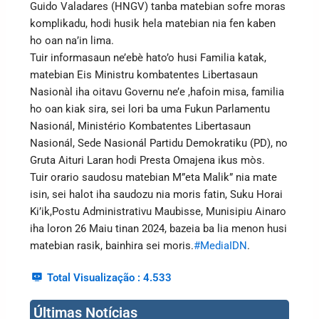
Guido Valadares (HNGV) tanba matebian sofre moras
komplikadu, hodi husik hela matebian nia fen kaben
ho oan na’in lima.
Tuir informasaun ne’ebè hato’o husi Familia katak,
matebian Eis Ministru kombatentes Libertasaun
Nasionàl iha oitavu Governu ne’e ,hafoin misa, familia
ho oan kiak sira, sei lori ba uma Fukun Parlamentu
Nasionál, Ministério Kombatentes Libertasaun
Nasionál, Sede Nasionál Partidu Demokratiku (PD), no
Gruta Aituri Laran hodi Presta Omajena ikus mòs.
Tuir orario saudosu matebian M”eta Malik” nia mate
isin, sei halot iha saudozu nia moris fatin, Suku Horai
Ki’ik,Postu Administrativu Maubisse, Munisipiu Ainaro
iha loron 26 Maiu tinan 2024, bazeia ba lia menon husi
matebian rasik, bainhira sei moris.
#MediaIDN
.
Total Visualização :
4.533
Últimas Notícias