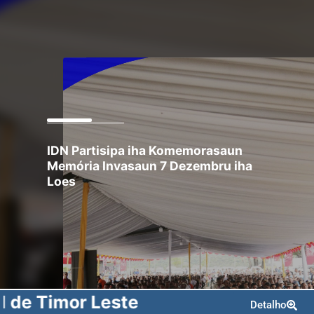
IDN
Partisipa iha Komemorasaun
Memória Invasaun 7 Dezembru iha
Loes
 Timor Leste
Detalho