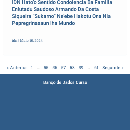
IDN Hato’o Sentido Condolencia Ba Familia
Enlutadu Saudoso Armando Da Costa
Siqueira “Sukarno” Ne’ebe Hakotu Ona Nia
Pepregrinasaun Iha Mundo
idn
Maio 10, 2024
« Anterior
1
…
55
56
57
58
59
…
61
Seguinte »
Banço de Dados Curso