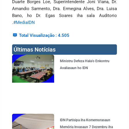
Duarte Borges Loe, Superintendente Joni Viana, Dr.
Amandio Sarmento, Dra. Ermegina Alves, Dra. Luisa
Bano, ho Dr. Egas Soares iha sala Auditorio
.
#MediaIDN
Total Visualização :
4.505
Últimas Notícias
Page
Page
Page
Page
Ministru Defeza Hala’o Enkontru
Avaliasaun ho IDN
IDN Partisipa iha Komemorasaun
Memória Invasaun 7 Dezembru iha