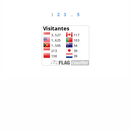
1
2
3
…
5