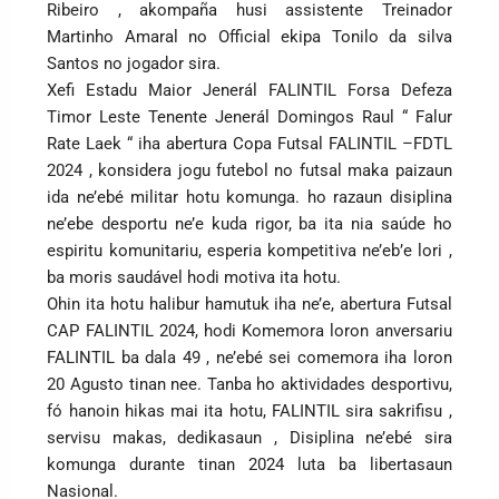
Ribeiro , akompaña husi assistente Treinador
Martinho Amaral no Official ekipa Tonilo da silva
Santos no jogador sira.
Xefi Estadu Maior Jenerál FALINTIL Forsa Defeza
Timor Leste Tenente Jenerál Domingos Raul “ Falur
Rate Laek “ iha abertura Copa Futsal FALINTIL –FDTL
2024 , konsidera jogu futebol no futsal maka paizaun
ida ne’ebé militar hotu komunga. ho razaun disiplina
ne’ebe desportu ne’e kuda rigor, ba ita nia saúde ho
espiritu komunitariu, esperia kompetitiva ne’eb’e lori ,
ba moris saudável hodi motiva ita hotu.
Ohin ita hotu halibur hamutuk iha ne’e, abertura Futsal
CAP FALINTIL 2024, hodi Komemora loron anversariu
FALINTIL ba dala 49 , ne’ebé sei comemora iha loron
20 Agusto tinan nee. Tanba ho aktividades desportivu,
fó hanoin hikas mai ita hotu, FALINTIL sira sakrifisu ,
servisu makas, dedikasaun , Disiplina ne’ebé sira
komunga durante tinan 2024 luta ba libertasaun
Nasional.