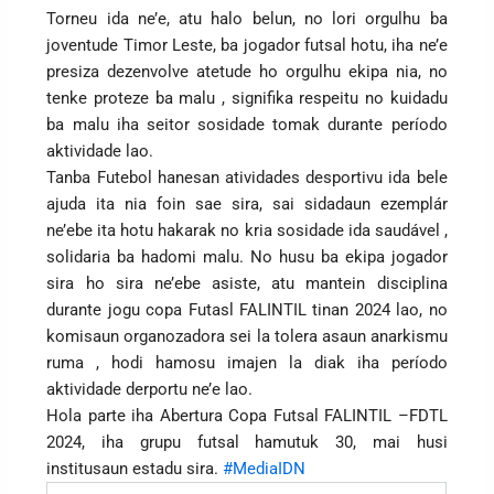
Torneu ida ne’e, atu halo belun, no lori orgulhu ba
joventude Timor Leste, ba jogador futsal hotu, iha ne’e
presiza dezenvolve atetude ho orgulhu ekipa nia, no
tenke proteze ba malu , signifika respeitu no kuidadu
ba malu iha seitor sosidade tomak durante período
aktividade lao.
Tanba Futebol hanesan atividades desportivu ida bele
ajuda ita nia foin sae sira, sai sidadaun ezemplár
ne’ebe ita hotu hakarak no kria sosidade ida saudável ,
solidaria ba hadomi malu. No husu ba ekipa jogador
sira ho sira ne’ebe asiste, atu mantein disciplina
durante jogu copa Futasl FALINTIL tinan 2024 lao, no
komisaun organozadora sei la tolera asaun anarkismu
ruma , hodi hamosu imajen la diak iha período
aktividade derportu ne’e lao.
Hola parte iha Abertura Copa Futsal FALINTIL –FDTL
2024, iha grupu futsal hamutuk 30, mai husi
institusaun estadu sira.
#MediaIDN