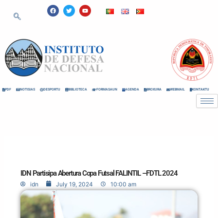
Skip
F
T
Y
a
w
o
to
c
i
u
e
t
t
content
b
t
u
o
e
b
o
r
e
k
PDF
NOTISIAS
DESPORTU
BIBLIOTECA
FORMASAUN
AGENDA
BROXURA
WEBMAIL
KONTAKTU
IDN Partisipa Abertura Copa Futsal FALINTIL –FDTL 2024
idn
July 19, 2024
10:00 am