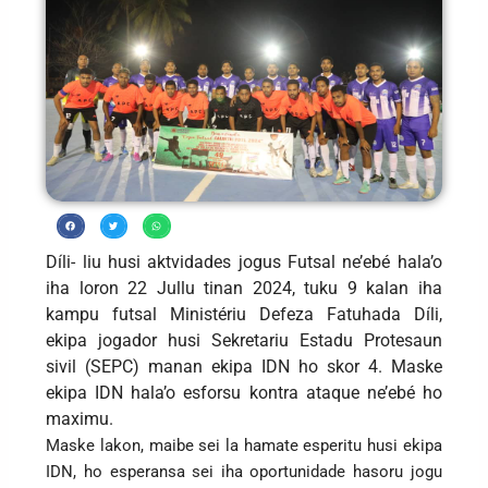
Díli- liu husi aktvidades jogus Futsal ne’ebé hala’o
iha loron 22 Jullu tinan 2024, tuku 9 kalan iha
kampu futsal Ministériu Defeza Fatuhada Díli,
ekipa jogador husi Sekretariu Estadu Protesaun
sivil (SEPC) manan ekipa IDN ho skor 4. Maske
ekipa IDN hala’o esforsu kontra ataque ne’ebé ho
maximu.
Maske lakon, maibe sei la hamate esperitu husi ekipa
IDN, ho esperansa sei iha oportunidade hasoru jogu