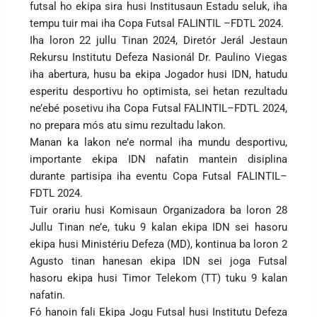
futsal ho ekipa sira husi Institusaun Estadu seluk, iha
tempu tuir mai iha Copa Futsal FALINTIL –FDTL 2024.
Iha loron 22 jullu Tinan 2024, Diretór Jerál Jestaun
Rekursu Institutu Defeza Nasionál Dr. Paulino Viegas
iha abertura, husu ba ekipa Jogador husi IDN, hatudu
esperitu desportivu ho optimista, sei hetan rezultadu
ne’ebé posetivu iha Copa Futsal FALINTIL–FDTL 2024,
no prepara mós atu simu rezultadu lakon.
Manan ka lakon ne’e normal iha mundu desportivu,
importante ekipa IDN nafatin mantein disiplina
durante partisipa iha eventu Copa Futsal FALINTIL–
FDTL 2024.
Tuir orariu husi Komisaun Organizadora ba loron 28
Jullu Tinan ne’e, tuku 9 kalan ekipa IDN sei hasoru
ekipa husi Ministériu Defeza (MD), kontinua ba loron 2
Agusto tinan hanesan ekipa IDN sei joga Futsal
hasoru ekipa husi Timor Telekom (TT) tuku 9 kalan
nafatin.
Fó hanoin fali Ekipa Jogu Futsal husi Institutu Defeza