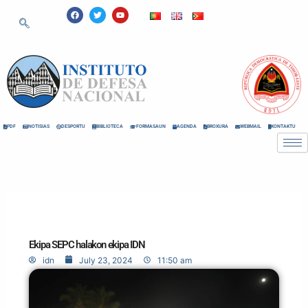
Skip
F
T
Y
a
w
o
to
c
i
u
e
t
t
content
b
t
u
o
e
b
o
r
e
k
PDF
NOTISIAS
DESPORTU
BIBLIOTECA
FORMASAUN
AGENDA
BROXURA
WEBMAIL
KONTAKTU
Ekipa SEPC halakon ekipa IDN
idn
July 23, 2024
11:50 am