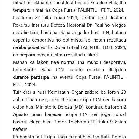
futsal ho ekipa sira husi Institusaun Estadu seluk, iha
tempu tuir mai iha Copa Futsal FALINTIL –FDTL 2024.
Iha loron 22 jullu Tinan 2024, Diretór Jerál Jestaun
Rekursu Institutu Defeza Nasionál Dr. Paulino Viegas
iha abertura, husu ba ekipa Jogador husi IDN, hatudu
esperitu desportivu ho optimista, sei hetan rezultadu
ne’ebé posetivu iha Copa Futsal FALINTIL–FDTL 2024,
no prepara mós atu simu rezultadu lakon.
Manan ka lakon ne’e normal iha mundu desportivu,
importante ekipa IDN nafatin mantein disiplina
durante partisipa iha eventu Copa Futsal FALINTIL–
FDTL 2024.
Tuir orariu husi Komisaun Organizadora ba loron 28
Jullu Tinan ne’e, tuku 9 kalan ekipa IDN sei hasoru
ekipa husi Ministériu Defeza (MD), kontinua ba loron 2
Agusto tinan hanesan ekipa IDN sei joga Futsal
hasoru ekipa husi Timor Telekom (TT) tuku 9 kalan
nafatin.
Fó hanoin fali Ekipa Jogu Futsal husi Institutu Defeza