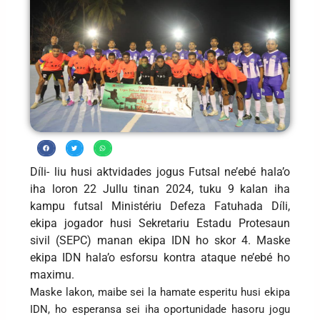
Díli- liu husi aktvidades jogus Futsal ne’ebé hala’o
iha loron 22 Jullu tinan 2024, tuku 9 kalan iha
kampu futsal Ministériu Defeza Fatuhada Díli,
ekipa jogador husi Sekretariu Estadu Protesaun
sivil (SEPC) manan ekipa IDN ho skor 4. Maske
ekipa IDN hala’o esforsu kontra ataque ne’ebé ho
maximu.
Maske lakon, maibe sei la hamate esperitu husi ekipa
IDN, ho esperansa sei iha oportunidade hasoru jogu