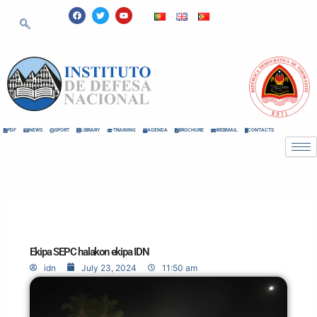
Skip
F
T
Y
a
w
o
to
c
i
u
e
t
t
content
b
t
u
o
e
b
o
r
e
k
PDF
NEWS
SPORT
LIBRARY
TRAINING
AGENDA
BROCHURE
WEBMAIL
CONTACTS
Ekipa SEPC halakon ekipa IDN
idn
July 23, 2024
11:50 am