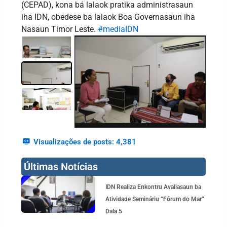
(CEPAD), kona bá lalaok pratika administrasaun
iha IDN, obedese ba lalaok Boa Governasaun iha
Nasaun Timor Leste.
#mediaIDN
Visualizações de posts:
4,381
Últimas Notícias
Page
Page
Page
Page
Page
IDN Realiza Enkontru Avaliasaun ba
Atividade Semináriu “Fórum do Mar”
Dala 5