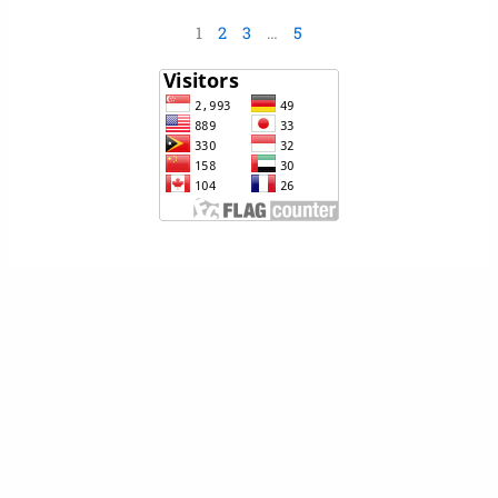
1
2
3
…
5