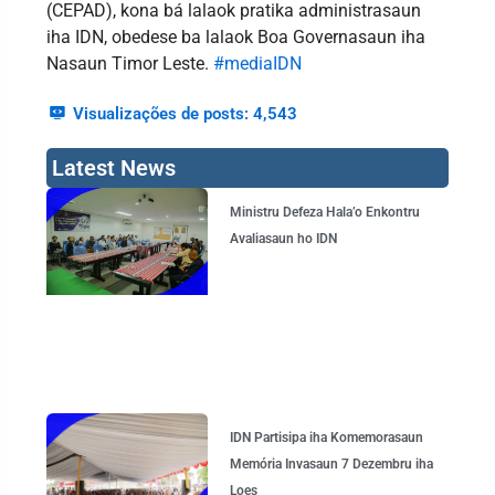
(CEPAD), kona bá lalaok pratika administrasaun
iha IDN, obedese ba lalaok Boa Governasaun iha
Nasaun Timor Leste.
#mediaIDN
Visualizações de posts:
4,543
Latest News
Page
Page
Page
Page
Ministru Defeza Hala’o Enkontru
Avaliasaun ho IDN
IDN Partisipa iha Komemorasaun
Memória Invasaun 7 Dezembru iha
Loes