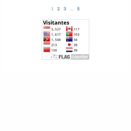
1
2
3
…
5