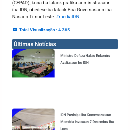
(CEPAD), kona bá lalaok pratika administrasaun
iha IDN, obedese ba lalaok Boa Governasaun iha
Nasaun Timor Leste.
#mediaIDN
Total Visualização :
4.365
Últimas Notícias
Page
Page
Page
Page
Ministru Defeza Hala’o Enkontru
Avaliasaun ho IDN
IDN Partisipa iha Komemorasaun
Memória Invasaun 7 Dezembru iha
Loes