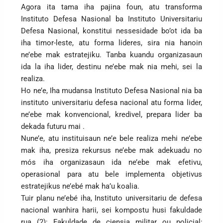
Agora ita tama iha pajina foun, atu transforma
Instituto Defesa Nasional ba Instituto Universitariu
Defesa Nasional, konstitui nessesidade bo’ot ida ba
iha timor-leste, atu forma lideres, sira nia hanoin
ne’ebe mak estratejiku. Tanba kuandu organizasaun
ida la iha lider, destinu ne’ebe mak nia mehi, sei la
realiza.
Ho ne’e, Iha mudansa Instituto Defesa Nasional nia ba
instituto universitariu defesa nacional atu forma lider,
ne’ebe mak konvencional, kredivel, prepara lider ba
dekada futuru mai .
Nune’e, atu instituisaun ne’e bele realiza mehi ne’ebe
mak iha, presiza rekursus ne’ebe mak adekuadu no
mós iha organizasaun ida ne’ebe mak efetivu,
operasional para atu bele implementa objetivus
estratejikus ne’ebé mak ha’u koalia.
Tuir planu ne’ebé iha, Instituto universitariu de defesa
nacional wanhira harii, sei kompostu husi fakuldade
rua (2): Fakuldade de ciensia militar ou policial;