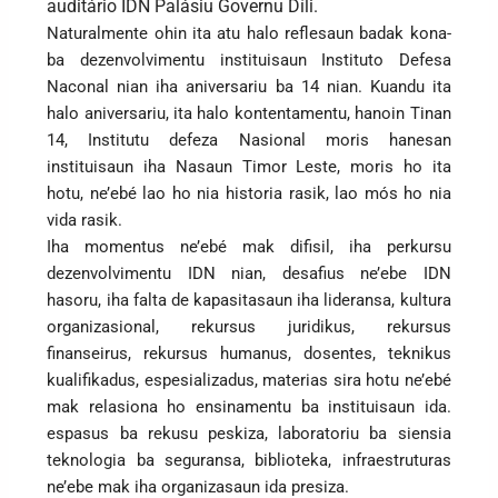
auditário IDN Palásiu Governu Díli.
Naturalmente ohin ita atu halo reflesaun badak kona-
ba dezenvolvimentu instituisaun Instituto Defesa
Naconal nian iha aniversariu ba 14 nian. Kuandu ita
halo aniversariu, ita halo kontentamentu, hanoin Tinan
14, Institutu defeza Nasional moris hanesan
instituisaun iha Nasaun Timor Leste, moris ho ita
hotu, ne’ebé lao ho nia historia rasik, lao mós ho nia
vida rasik.
Iha momentus ne’ebé mak difisil, iha perkursu
dezenvolvimentu IDN nian, desafius ne’ebe IDN
hasoru, iha falta de kapasitasaun iha lideransa, kultura
organizasional, rekursus juridikus, rekursus
finanseirus, rekursus humanus, dosentes, teknikus
kualifikadus, espesializadus, materias sira hotu ne’ebé
mak relasiona ho ensinamentu ba instituisaun ida.
espasus ba rekusu peskiza, laboratoriu ba siensia
teknologia ba seguransa, biblioteka, infraestruturas
ne’ebe mak iha organizasaun ida presiza.