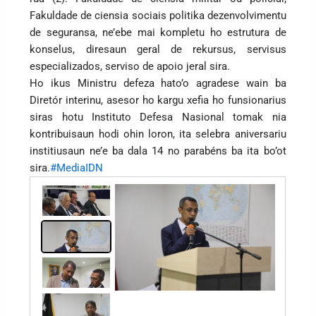
Fakuldade de ciensia sociais politika dezenvolvimentu
de seguransa, ne’ebe mai kompletu ho estrutura de
konselus, diresaun geral de rekursus, servisus
especializados, serviso de apoio jeral sira.
Ho ikus Ministru defeza hato’o agradese wain ba
Diretór interinu, asesor ho kargu xefia ho funsionarius
siras hotu Instituto Defesa Nasional tomak nia
kontribuisaun hodi ohin loron, ita selebra aniversariu
institiusaun ne’e ba dala 14 no parabéns ba ita bo’ot
sira.
#MediaIDN