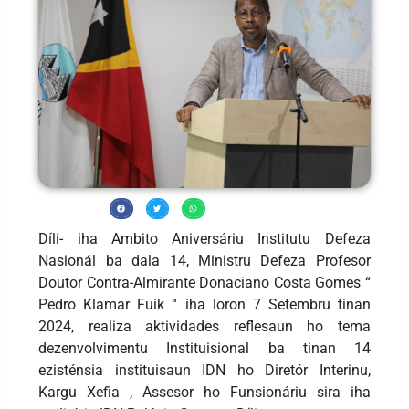
Díli- iha Ambito Aniversáriu Institutu Defeza
Nasionál ba dala 14, Ministru Defeza Profesor
Doutor Contra-Almirante Donaciano Costa Gomes “
Pedro Klamar Fuik “ iha loron 7 Setembru tinan
2024, realiza aktividades reflesaun ho tema
dezenvolvimentu Instituisional ba tinan 14
ezisténsia instituisaun IDN ho Diretór Interinu,
Kargu Xefia , Assesor ho Funsionáriu sira iha